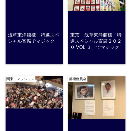
浅草東洋館様 特選スペ
東京 浅草東洋館様「特
シャル寄席でマジック
選スペシャル寄席２０２
０ VOL.３」でマジック
関東 マジシャン
芸術鑑賞会