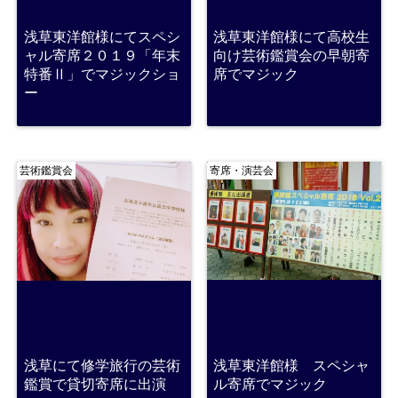
浅草東洋館様にてスペシ
浅草東洋館様にて高校生
ャル寄席２０１９「年末
向け芸術鑑賞会の早朝寄
特番Ⅱ」でマジックショ
席でマジック
ー
芸術鑑賞会
寄席・演芸会
浅草にて修学旅行の芸術
浅草東洋館様 スペシャ
鑑賞で貸切寄席に出演
ル寄席でマジック