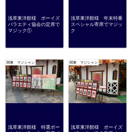
浅草東洋館様 ボーイズ
浅草東洋館様 年末特番
バラエティ協会の定席で
スペシャル寄席でマジッ
マジック①
ク
関東 マジシャン
関東 マジシャン
浅草東洋館様 特選ボー
浅草東洋館様 ボーイズ