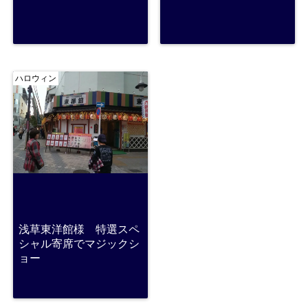
ハロウィン
浅草東洋館様 特選スペ
シャル寄席でマジックシ
ョー