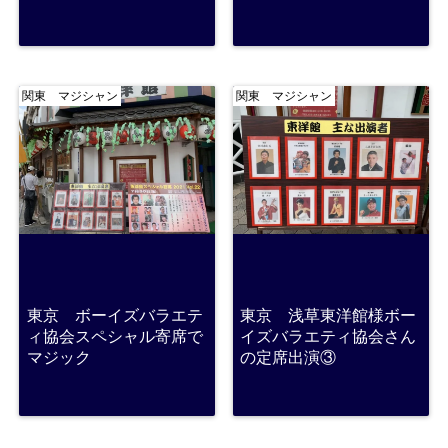
関東 マジシャン
関東 マジシャン
東京 ボーイズバラエテ
東京 浅草東洋館様ボー
ィ協会スペシャル寄席で
イズバラエティ協会さん
マジック
の定席出演③