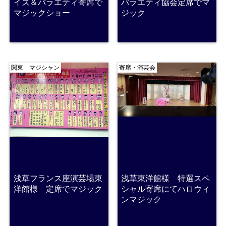
イズ＆バラエティ寄席で
バラエティ協会定席でマ
マジックショー
ジック
関東 マジシャン
寄席・演芸会
浅草フランス座演芸場東
浅草東洋館様 特選スペ
洋館様 定席でマジック
シャル寄席にてハロウィ
ンマジック