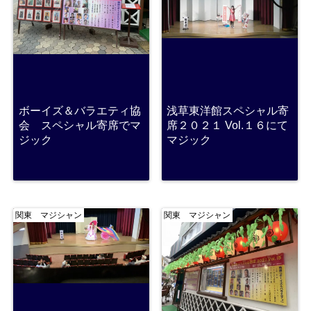
ボーイズ＆バラエティ協
浅草東洋館スペシャル寄
会 スペシャル寄席でマ
席２０２１ Vol.１６にて
ジック
マジック
関東 マジシャン
関東 マジシャン