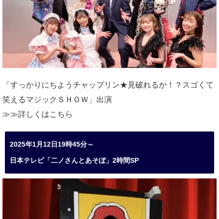
「すっかりにちようチャップリン★見破れるか！？スゴくて
笑えるマジックＳＨＯＷ」出演
≫≫詳しくは
こちら
2025年1月12日19時45分～
日本テレビ「二ノさんとあそぼ」2時間SP