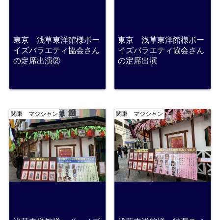
東京 浅草東洋館様ボー
東京 浅草東洋館様ボー
イズバラエティ協会さん
イズバラエティ協会さん
の定席出演②
の定席出演
関東 マジシャン
関東 マジシャン