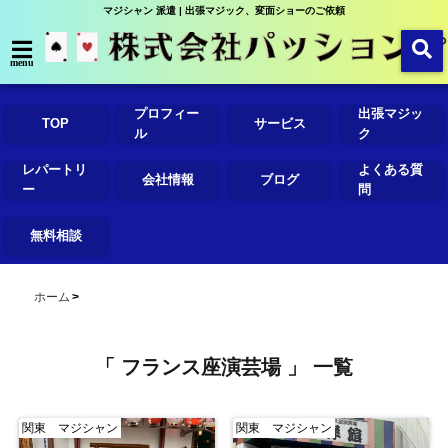
マジシャン 派遣 | 出張マジック、変面ショーのご依頼
menu
プロフィー
出張マジッ
TOP
サービス
ル
ク
レパートリ
よくある質
会社情報
ブログ
ー
問
無料相談
ホーム
「 フランス座演芸場 」 一覧
関東 マジシャン
関東 マジシャン