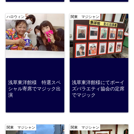
ハロウィン
関東 マジシャン
浅草東洋館様 特選スペ
浅草東洋館様にてボーイ
シャル寄席でマジック出
ズバラエティ協会の定席
演
でマジック
関東 マジシャン
関東 マジシャン