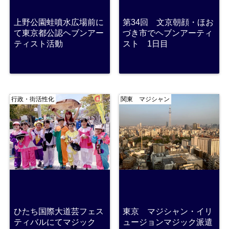
上野公園蛙噴水広場前に
第34回 文京朝顔・ほお
て東京都公認ヘブンアー
づき市でヘブンアーティ
ティスト活動
スト 1日目
行政・街活性化
関東 マジシャン
ひたち国際大道芸フェス
東京 マジシャン・イリ
ティバルにてマジック
ュージョンマジック派遣