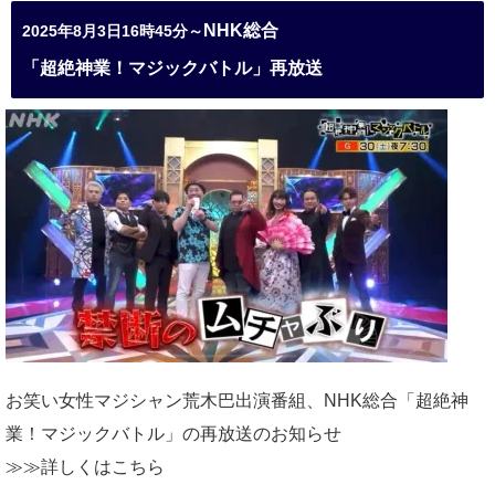
NHK総合
2025年8月3日16時45分～
「超絶神業！マジックバトル」再放送
お笑い女性マジシャン荒木巴出演番組、
NHK総合「超絶神
業！マジックバトル」の再放送のお知らせ
≫≫詳しくは
こちら