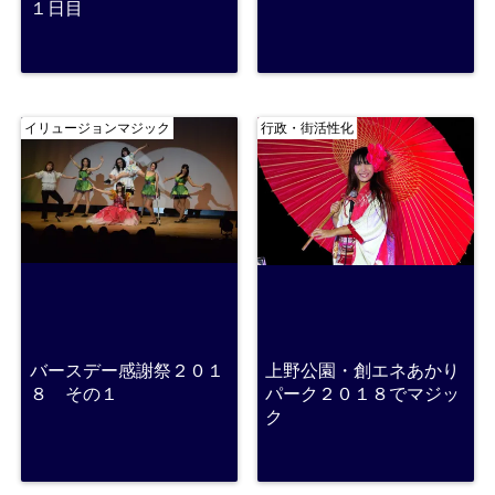
１日目
イリュージョンマジック
行政・街活性化
バースデー感謝祭２０１
上野公園・創エネあかり
８ その１
パーク２０１８でマジッ
ク