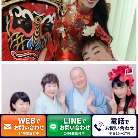
#新居浜市
#幸福駅
#別子銅山
#鉱山観光列車
#四国
#愛媛観光
#旅行
#旅行動画
#一人旅
#観光スポット
#Travel
#ehime
#旅行好きと繋がりたい
2
7
X
マジシャン派遣 パッションプリンセス【公式】
@comedy_illusion
·
4 8月