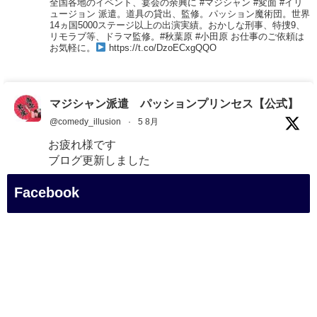
全国各地のイベント、宴会の余興に #マジシャン #変面 #イリ
ュージョン 派遣。道具の貸出、監修。パッション魔術団。世界
14ヵ国5000ステージ以上の出演実績。おかしな刑事、特捜9、
リモラブ等、ドラマ監修。#秋葉原 #小田原 お仕事のご依頼は
お気軽に。
https://t.co/DzoECxgQQO
マジシャン派遣 パッションプリンセス【公式】
@comedy_illusion
·
5 8月
お疲れ様です
ブログ更新しました
「マジシャン和歌山旅 白浜町・三段壁展望台」
Facebook
#企業公式がお疲れ様を言い合う
#旅行好きな人と繋がりたい
#一人旅
#女性マジシャン
#出張マジック
#マジシャン派遣
#イリュージョン