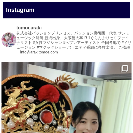
#和歌山県
Instagram
#白浜町
#変面ショー
#イベント
tomoearaki
#宴会
株式会社パッションプリンセス、パッション魔術団 代表
サンミ
ュージック所属
新潟出身、大阪芸大卒
R-1ぐらんぷりセミファイ
#余興
ナリスト
#女性マジシャン #ヘブンアーティスト
全国各地で #イリ
ュージョン #マジックショー
バラエティ番組に多数出演。
ご依頼
1
5
X
→info@arakitomoe.com
マジシャン派遣 パッションプリンセス【公式】
@comedy_illusion
·
5 8月
お疲れ様です
YouTubeを更新しました
https://youtu.be/9Vo2WgtDLME
@YouTube
#企業公式がお疲れ様を言い合う
#チャンネル登録おねがいします
#愛媛県