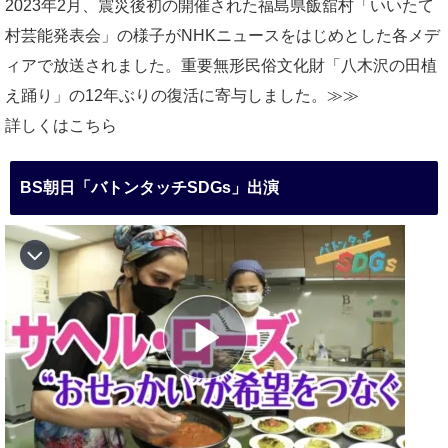
2023年2月、震災後初の開催された福島県飯舘村「いいたて
村芸能発表会」の様子がNHKニュースをはじめとした各メデ
ィアで放送されました。重要無形民俗文化財「八木沢の田植
え踊り」の12年ぶりの復活に寄与しました。≫≫
詳しくはこちら
BS朝日「バトンタッチSDGs」出演