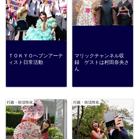
ＴＯＫＹＯヘブンアーテ
マリックチャンネル収
ィスト日常活動
録 ゲストは村田奈央さ
ん
行政・街活性化
行政・街活性化