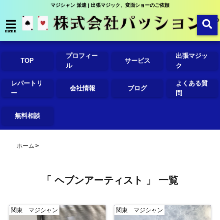
マジシャン 派遣 | 出張マジック、変面ショーのご依頼
menu
プロフィー
出張マジッ
TOP
サービス
ル
ク
レパートリ
よくある質
会社情報
ブログ
ー
問
無料相談
ホーム
「 ヘブンアーティスト 」 一覧
関東 マジシャン
関東 マジシャン