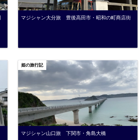
岡
マジシャン大分旅 豊後高田市・昭和の町商店街
姫の旅行記
マジシャン山口旅 下関市・角島大橋