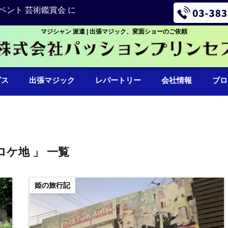
ベント 芸術鑑賞会 に
マジシャン 派遣 | 出張マジック、変面ショーのご依頼
ビス
出張マジック
レパートリー
会社情報
ブロ
ロケ地 」 一覧
姫の旅行記