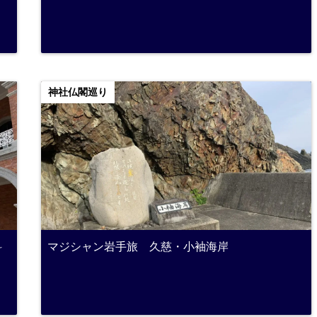
神社仏閣巡り
科
マジシャン岩手旅 久慈・小袖海岸