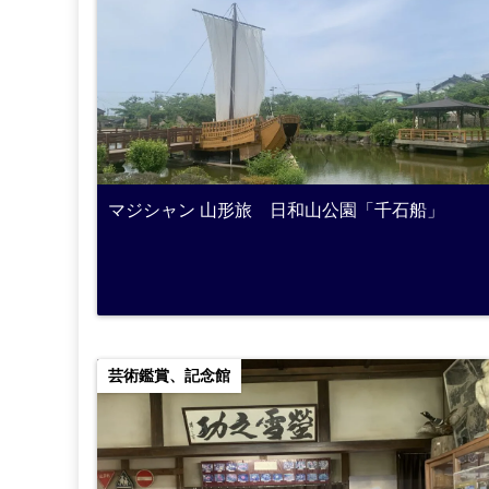
マジシャン 山形旅 日和山公園「千石船」
芸術鑑賞、記念館