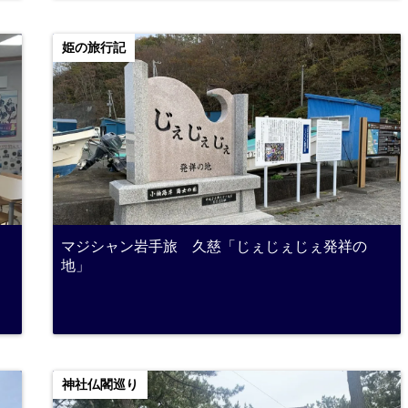
姫の旅行記
マジシャン岩手旅 久慈「じぇじぇじぇ発祥の
地」
神社仏閣巡り