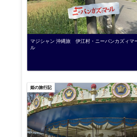
マジシャン 沖縄旅 伊江村・ニーバンカズィマ
ル
姫の旅行記