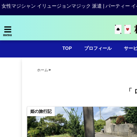
女性マジシャン イリュージョンマジック 派遣 | パーティー イ
menu
TOP
プロフィール
サー
ホーム
「 
姫の旅行記