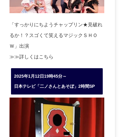
「すっかりにちようチャップリン★見破れ
るか！？スゴくて笑えるマジックＳＨＯ
Ｗ」出演
≫≫詳しくは
こちら
2025年1月12日19時45分～
日本テレビ「二ノさんとあそぼ」2時間SP