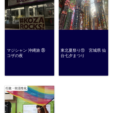
マジシャン 沖縄旅 ㉖
東北夏祭り⑪ 宮城県 仙
コザの夜
台七夕まつり
行政・街活性化