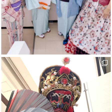
https://youtu.be/9sHKhUQBmUE
@YouTube
#企業公式がお疲れ様を言い合う
#チャンネル登録おねがいします
#愛媛県
#新居浜市
#マイントピア別子
#泉寿亭
#有形文化財
#四国
#愛媛観光
#旅行
#旅行動画
#一人旅
#観光スポット
#Travel
#ehime
#旅行好きと繋がりたい