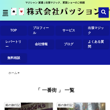
マジシャン 派遣 | 出張マジック、変面ショーのご依頼
menu
プロフィー
出張マジッ
TOP
サービス
ル
ク
レパートリ
よくある質
会社情報
ブログ
ー
問
無料相談
ホーム
「 一番街 」 一覧
姫の旅行記
姫の旅行記