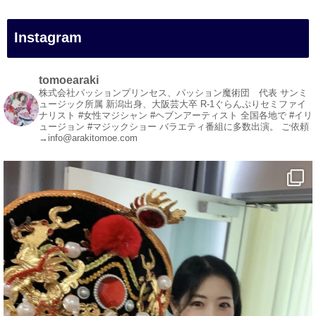
#イリュージョン
#和歌山県
Instagram
#白浜町
#変面ショー
#イベント
tomoearaki
#宴会
株式会社パッションプリンセス、パッション魔術団 代表
サンミ
ュージック所属
新潟出身、大阪芸大卒
R-1ぐらんぷりセミファイ
#余興
ナリスト
#女性マジシャン #ヘブンアーティスト
全国各地で #イリ
ュージョン #マジックショー
バラエティ番組に多数出演。
ご依頼
1
3
X
→info@arakitomoe.com
マジシャン派遣 パッションプリンセス【公式】
@comedy_illusion
·
7 8月
お疲れ様です
ブログ更新しました
「マジシャン和歌山旅 白浜町・円月島」
#企業公式がお疲れ様を言い合う