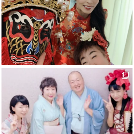
#旅行好きな人と繋がりたい
#一人旅
#女性マジシャン
#出張マジック
#マジシャン派遣
#イリュージョン
#和歌山県
#白浜町
#変面ショー
#イベント
#宴会
#余興
1
10
X
マジシャン派遣 パッションプリンセス【公式】
@comedy_illusion
·
7 8月
お疲れ様です
YouTubeを更新しました