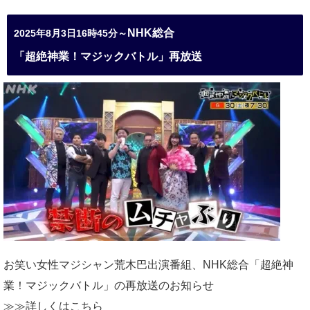
NHK総合
2025年8月3日16時45分～
「超絶神業！マジックバトル」再放送
お笑い女性マジシャン荒木巴出演番組、
NHK総合「超絶神
業！マジックバトル」の再放送のお知らせ
≫≫詳しくは
こちら