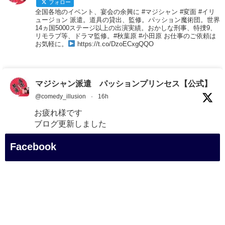
フォロー
全国各地のイベント、宴会の余興に #マジシャン #変面 #イリ
ュージョン 派遣。道具の貸出、監修。パッション魔術団。世界
14ヵ国5000ステージ以上の出演実績。おかしな刑事、特捜9、
リモラブ等、ドラマ監修。#秋葉原 #小田原 お仕事のご依頼は
お気軽に。
https://t.co/DzoECxgQQO
マジシャン派遣 パッションプリンセス【公式】
@comedy_illusion
·
16h
お疲れ様です
ブログ更新しました
「マジシャン和歌山旅 白浜町・白良湯」
Facebook
#企業公式がお疲れ様を言い合う
#旅行好きな人と繋がりたい
#一人旅
#女性マジシャン
#出張マジック
#マジシャン派遣