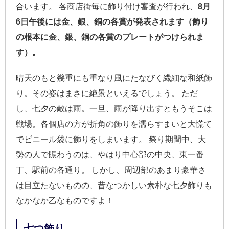
合います。 各商店街毎に飾り付け審査が行われ、
8月
6日午後には金、銀、銅の各賞が発表されます（飾り
の根本に金、銀、銅の各賞のプレートがつけられま
す）。
晴天のもと幾重にも重なり風にたなびく繊細な和紙飾
り。その姿はまさに絶景といえるでしょう。 ただ
し、七夕の敵は雨。一旦、雨が降り出すともうそこは
戦場。各個店の方が折角の飾りを濡らすまいと大慌て
でビニール袋に飾りをしまいます。 祭り期間中、大
勢の人で賑わうのは、やはり中心部の中央、東一番
丁、駅前の各通り。 しかし、周辺部のあまり豪華さ
は目立たないものの、昔なつかしい素朴な七夕飾りも
なかなか乙なものですよ！
七つ飾り