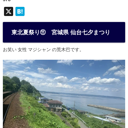
X
H
at
e
東北夏祭り⑪ 宮城県 仙台七夕まつり
n
a
お笑い 女性 マジシャン の荒木巴です。