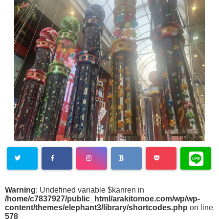
Warning
: Undefined variable $kanren in
/home/c7837927/public_html/arakitomoe.com/wp/wp-
content/themes/elephant3/library/shortcodes.php
on line
578