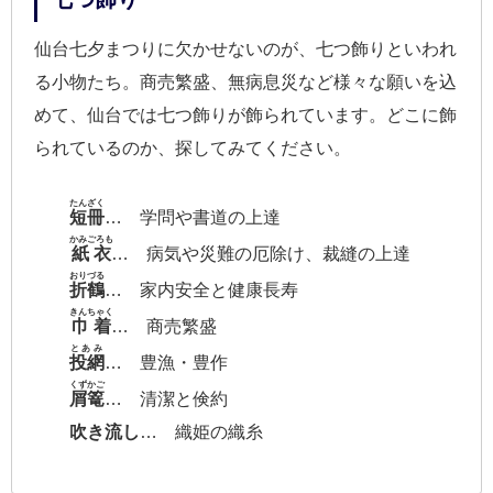
仙台七夕まつりに欠かせないのが、七つ飾りといわれ
る小物たち。商売繁盛、無病息災など様々な願いを込
めて、仙台では七つ飾りが飾られています。どこに飾
られているのか、探してみてください。
たんざく
短冊
… 学問や書道の上達
かみごろも
紙衣
… 病気や災難の厄除け、裁縫の上達
おりづる
折鶴
… 家内安全と健康長寿
きんちゃく
巾着
… 商売繁盛
とあみ
投網
… 豊漁・豊作
くずかご
屑篭
… 清潔と倹約
吹き流し
… 織姫の織糸