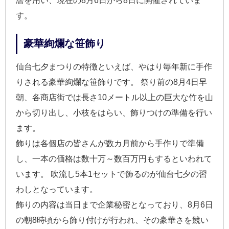
暦を用い、現在の8月6日から8日に開催されていま
す。
豪華絢爛な笹飾り
仙台七夕まつりの特徴といえば、やはり毎年新に手作
りされる豪華絢爛な笹飾りです。 祭り前の8月4日早
朝、各商店街では長さ10メートル以上の巨大な竹を山
から切り出し、小枝をはらい、飾りつけの準備を行い
ます。
飾りは各個店の皆さんが数カ月前から手作りで準備
し、一本の価格は数十万～数百万円もするといわれて
います。 吹流し5本1セットで飾るのが仙台七夕の習
わしとなっています。
飾りの内容は当日まで企業秘密となっており、8月6日
の朝8時頃から飾り付けが行われ、その豪華さを競い