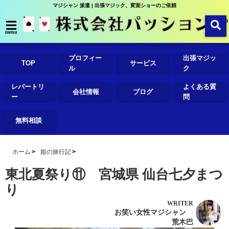
マジシャン 派遣 | 出張マジック、変面ショーのご依頼
menu
プロフィー
出張マジッ
TOP
サービス
ル
ク
レパートリ
よくある質
会社情報
ブログ
ー
問
無料相談
ホーム
姫の旅行記
東北夏祭り⑪ 宮城県 仙台七夕まつ
り
WRITER
お笑い女性マジシャン
荒木巴