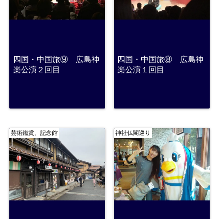
四国・中国旅⑨ 広島神
四国・中国旅⑧ 広島神
楽公演２回目
楽公演１回目
芸術鑑賞、記念館
神社仏閣巡り