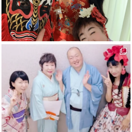
#有形文化財
#四国
#愛媛観光
#旅行
#旅行動画
#一人旅
#観光スポット
#Travel
#ehime
#旅行好きと繋がりたい
5
X
マジシャン派遣 パッションプリンセス【公式】
@comedy_illusion
·
6 8月
お疲れ様です
ブログ更新しました