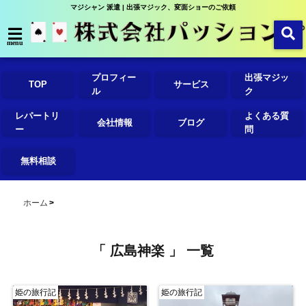
マジシャン 派遣 | 出張マジック、変面ショーのご依頼
menu
プロフィー
出張マジッ
TOP
サービス
ル
ク
レパートリ
よくある質
会社情報
ブログ
ー
問
無料相談
ホーム
「 広島神楽 」 一覧
姫の旅行記
姫の旅行記