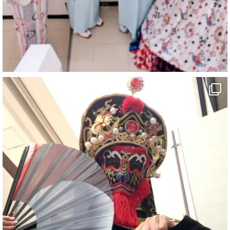
「マジシャン和歌山旅 白浜町・三段壁」
#企業公式がお疲れ様を言い合う
#旅行好きな人と繋がりたい
#一人旅
#女性マジシャン
#出張マジック
#マジシャン派遣
#イリュージョン
#和歌山県
#白浜町
#変面ショー
#イベント
#宴会
#余興
1
5
X
さらに読み込む