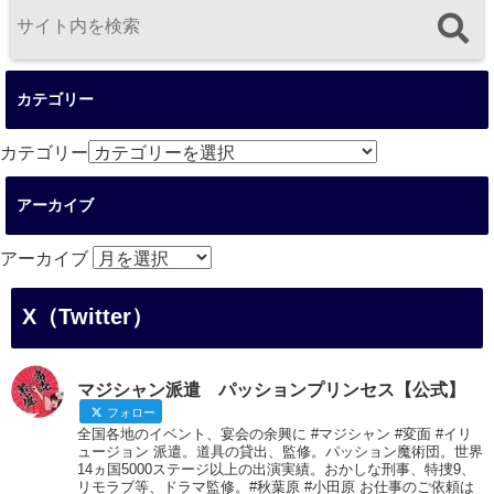
カテゴリー
カテゴリー
アーカイブ
アーカイブ
X（Twitter）
マジシャン派遣 パッションプリンセス【公式】
フォロー
全国各地のイベント、宴会の余興に #マジシャン #変面 #イリ
ュージョン 派遣。道具の貸出、監修。パッション魔術団。世界
14ヵ国5000ステージ以上の出演実績。おかしな刑事、特捜9、
リモラブ等、ドラマ監修。#秋葉原 #小田原 お仕事のご依頼は