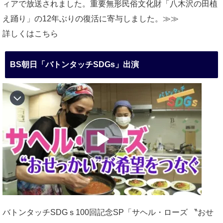
ィアで放送されました。重要無形民俗文化財「八木沢の田植
え踊り」の12年ぶりの復活に寄与しました。≫≫
詳しくはこちら
BS朝日「バトンタッチSDGs」出演
バトンタッチSDGｓ100回記念SP「サヘル・ローズ 〝おせ