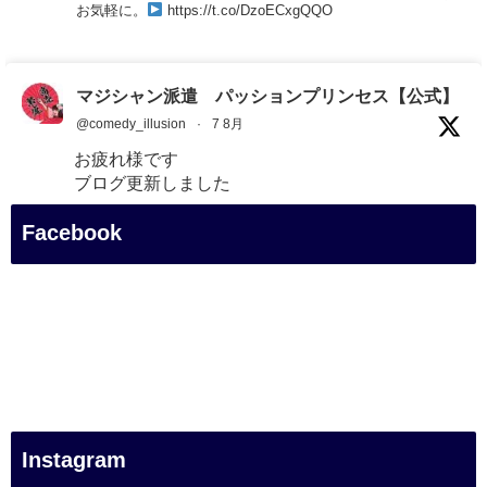
お気軽に。
https://t.co/DzoECxgQQO
マジシャン派遣 パッションプリンセス【公式】
@comedy_illusion
·
7 8月
お疲れ様です
ブログ更新しました
「マジシャン和歌山旅 白浜町・円月島」
Facebook
#企業公式がお疲れ様を言い合う
#旅行好きな人と繋がりたい
#一人旅
#女性マジシャン
#出張マジック
#マジシャン派遣
#イリュージョン
#和歌山県
Instagram
#白浜町