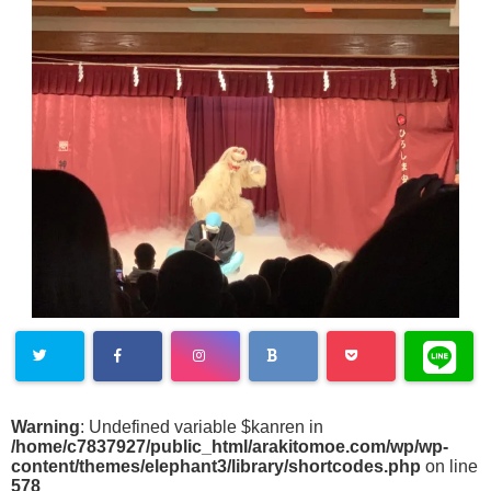
Warning
: Undefined variable $kanren in
/home/c7837927/public_html/arakitomoe.com/wp/wp-
content/themes/elephant3/library/shortcodes.php
on line
578