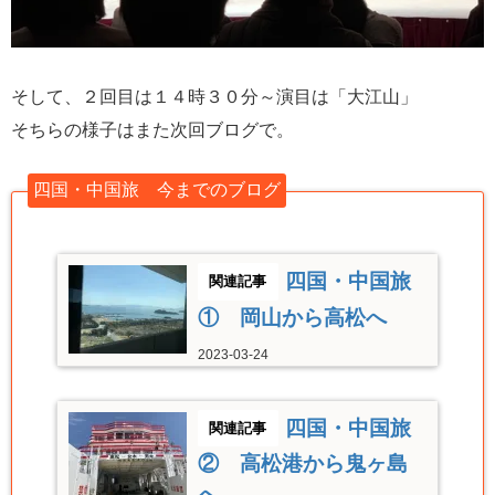
そして、２回目は１４時３０分～演目は「大江山」
そちらの様子はまた次回ブログで。
四国・中国旅 今までのブログ
四国・中国旅
① 岡山から高松へ
2023-03-24
四国・中国旅
② 高松港から鬼ヶ島
へ