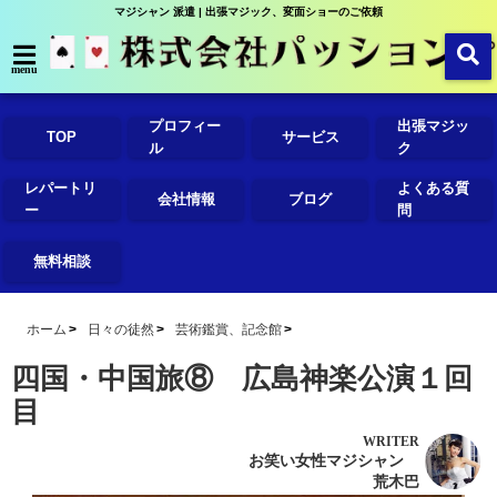
マジシャン 派遣 | 出張マジック、変面ショーのご依頼
menu
プロフィー
出張マジッ
TOP
サービス
ル
ク
レパートリ
よくある質
会社情報
ブログ
ー
問
無料相談
ホーム
日々の徒然
芸術鑑賞、記念館
四国・中国旅⑧ 広島神楽公演１回
目
WRITER
お笑い女性マジシャン
荒木巴