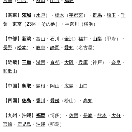
宮城
（
仙台
）・
秋田
・
山形
・
福島
【関東】
茨城
（
水戸
）・
栃木
（
宇都宮
）・
群馬
・
埼玉
・
千
葉
・
東京
（23区・その他）
・
神奈川
（
横浜
）
【中部】
新潟
・
富山
・
石川
（
金沢
）
福井
・
山梨
（
甲府
）・
長野
（
松本
）・
岐阜
・
静岡
・
愛知
（名古屋）
【近畿】
三重
・
滋賀
・
京都
・
大阪
・
兵庫
（神戸）・
奈良
・
和歌山
【中国】
鳥取
・
島根
・
岡山
・
広島
・
山口
【四国】
徳島
・
香川
・
愛媛
（松山）・
高知
【九州・沖縄】
福岡
（博多）・
佐賀
・
長崎
・
熊本
・
大分
・
宮崎
・
鹿児島
・
沖縄
（那覇）