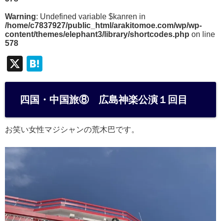
Warning
: Undefined variable $kanren in
/home/c7837927/public_html/arakitomoe.com/wp/wp-
content/themes/elephant3/library/shortcodes.php
on line
578
X
H
at
e
四国・中国旅⑧ 広島神楽公演１回目
n
a
お笑い女性マジシャンの荒木巴です。