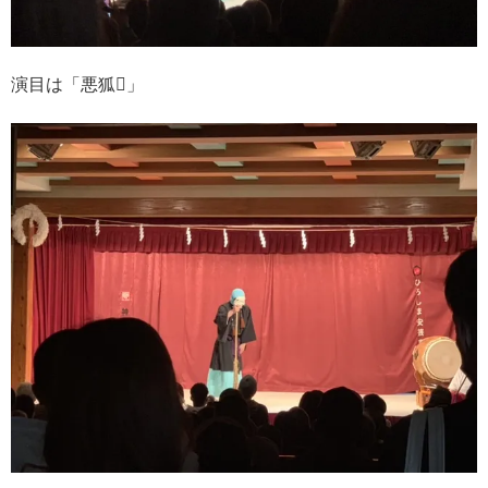
演目は「悪狐𫝊」