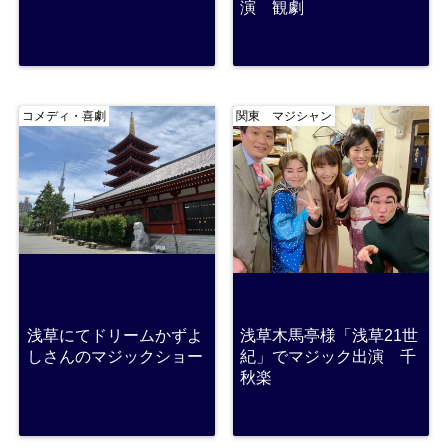
演 観劇
コメディ・喜劇
関東 マジシャン
浅草にてドリームかずよ
浅草木馬亭様「浅草21世
しさんのマジックショー
紀」でマジック出演 千
秋楽