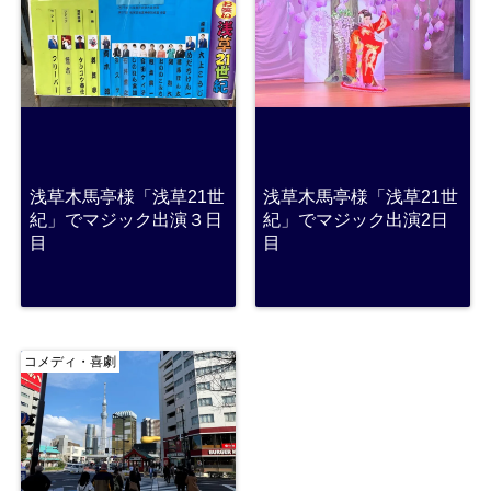
浅草木馬亭様「浅草21世
浅草木馬亭様「浅草21世
紀」でマジック出演３日
紀」でマジック出演2日
目
目
コメディ・喜劇