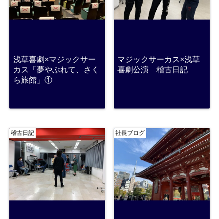
浅草喜劇×マジックサー
マジックサーカス×浅草
カス「夢やぶれて、さく
喜劇公演 稽古日記
ら旅館」①
稽古日記
社長ブログ