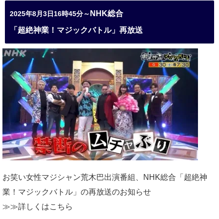
NHK総合
2025年8月3日16時45分～
「超絶神業！マジックバトル」再放送
お笑い女性マジシャン荒木巴出演番組、
NHK総合「超絶神
業！マジックバトル」の再放送のお知らせ
≫≫詳しくは
こちら