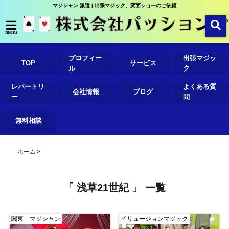
マジシャン 派遣 | 出張マジック、変面ショーのご依頼
menu
プロフィー
出張マジッ
TOP
サービス
ル
ク
レパートリ
よくある質
会社情報
ブログ
ー
問
無料相談
ホーム
「 浅草21世紀 」 一覧
関東 マジシャン
イリュージョンマジック