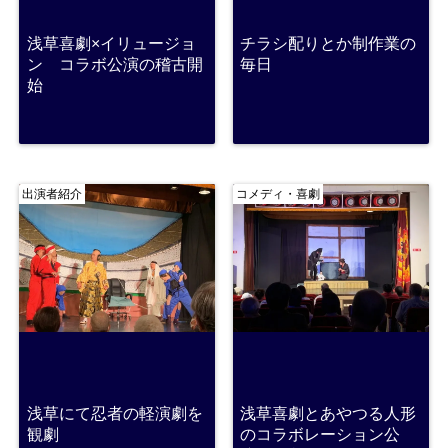
浅草喜劇×イリュージョ
チラシ配りとか制作業の
ン コラボ公演の稽古開
毎日
始
出演者紹介
コメディ・喜劇
浅草にて忍者の軽演劇を
浅草喜劇とあやつる人形
観劇
のコラボレーション公