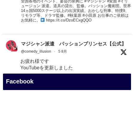
全国各地のイベント、宴会の余興に #マジシャン #変面 #イリ
ュージョン 派遣。道具の貸出、監修。パッション魔術団。世界
14ヵ国5000ステージ以上の出演実績。おかしな刑事、特捜9、
リモラブ等、ドラマ監修。#秋葉原 #小田原 お仕事のご依頼は
お気軽に。
https://t.co/DzoECxgQQO
マジシャン派遣 パッションプリンセス【公式】
@comedy_illusion
·
5 8月
お疲れ様です
YouTubeを更新しました
https://youtu.be/9Vo2WgtDLME
@YouTube
Facebook
#企業公式がお疲れ様を言い合う
#チャンネル登録おねがいします
#愛媛県
#新居浜市
#幸福駅
#別子銅山
#鉱山観光列車
#四国