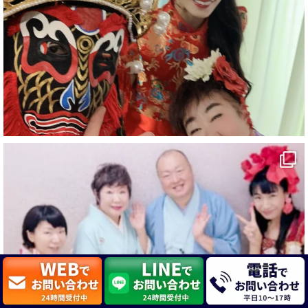
#企業公式がお疲れ様を言い合う
#旅行好きな人と繋がりたい
#一人旅
#女性マジシャン
#出張マジック
#マジシャン派遣
#イリュージョン
#和歌山県
#白浜町
#変面ショー
#イベント
#宴会
#余興
2
X
マジシャン派遣 パッションプリンセス【公式】
@comedy_illusion
·
3 8月