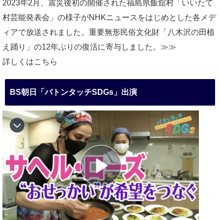
2023年2月、震災後初の開催された福島県飯舘村「いいたて
村芸能発表会」の様子がNHKニュースをはじめとした各メデ
ィアで放送されました。重要無形民俗文化財「八木沢の田植
え踊り」の12年ぶりの復活に寄与しました。≫≫
詳しくはこちら
BS朝日「バトンタッチSDGs」出演