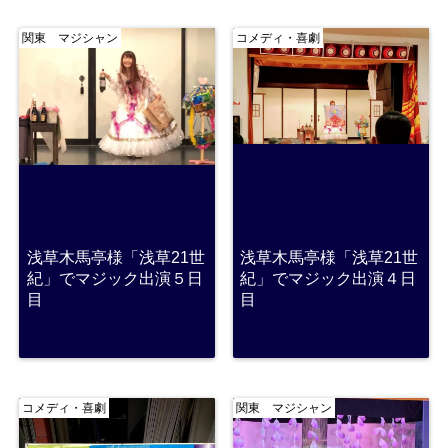
関東 マジシャン
コメディ・喜劇
浅草木馬亭様「浅草21世
浅草木馬亭様「浅草21世
紀」でマジック出演５日
紀」でマジック出演４日
目
目
コメディ・喜劇
関東 マジシャン