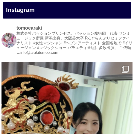
#愛媛観光
Instagram
#旅行
#旅行動画
#一人旅
tomoearaki
#観光スポット
株式会社パッションプリンセス、パッション魔術団 代表
サンミ
ュージック所属
新潟出身、大阪芸大卒
R-1ぐらんぷりセミファイ
#Travel
ナリスト
#女性マジシャン #ヘブンアーティスト
全国各地で #イリ
#ehime
ュージョン #マジックショー
バラエティ番組に多数出演。
ご依頼
→info@arakitomoe.com
#旅行好きと繋がりたい
1
5
X
マジシャン派遣 パッションプリンセス【公式】
@comedy_illusion
·
4 8月
お疲れ様です
ブログ更新しました
「マジシャン和歌山旅 白浜町・三段壁洞窟」