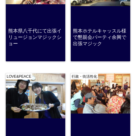
熊本県八千代にて出張イ
熊本ホテルキャッスル様
リュージョンマジックシ
で懇親会パーティ余興で
ョー
出張マジック
LOVE&PEACE
行政・街活性化