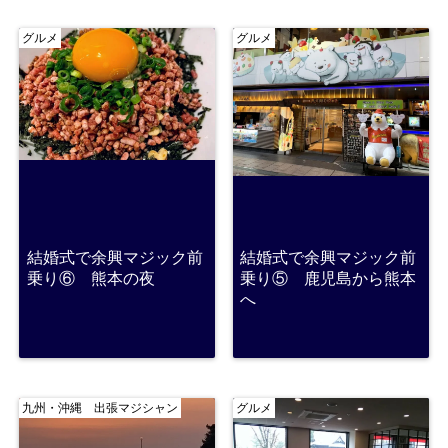
グルメ
グルメ
結婚式で余興マジック前
結婚式で余興マジック前
乗り⑥ 熊本の夜
乗り⑤ 鹿児島から熊本
へ
九州・沖縄 出張マジシャン
グルメ