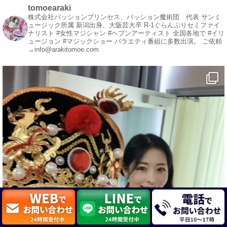
#一人旅
tomoearaki
#観光スポット
株式会社パッションプリンセス、パッション魔術団 代表
サンミ
ュージック所属
新潟出身、大阪芸大卒
R-1ぐらんぷりセミファイ
#Travel
ナリスト
#女性マジシャン #ヘブンアーティスト
全国各地で #イリ
#ehime
ュージョン #マジックショー
バラエティ番組に多数出演。
ご依頼
→info@arakitomoe.com
#旅行好きと繋がりたい
1
5
X
マジシャン派遣 パッションプリンセス【公式】
@comedy_illusion
·
4 8月
お疲れ様です
ブログ更新しました
「マジシャン和歌山旅 白浜町・三段壁洞窟」
#企業公式がお疲れ様を言い合う
#旅行好きな人と繋がりたい