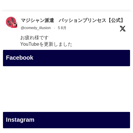
マジシャン派遣 パッションプリンセス【公式】
@comedy_illusion
·
5 8月
お疲れ様です
YouTubeを更新しました
https://youtu.be/9Vo2WgtDLME
@YouTube
Facebook
#企業公式がお疲れ様を言い合う
#チャンネル登録おねがいします
#愛媛県
#新居浜市
#幸福駅
#別子銅山
#鉱山観光列車
#四国
#愛媛観光
Instagram
#旅行
#旅行動画