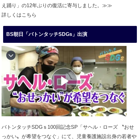
え踊り」の12年ぶりの復活に寄与しました。≫≫
詳しくはこちら
BS朝日「バトンタッチSDGs」出演
バトンタッチSDGｓ100回記念SP「サヘル・ローズ 〝おせ
っかい〟が希望をつなぐ」にて、児童養護施設出身の若者や