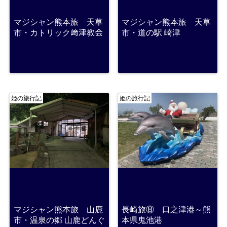
マジシャン熊本旅 天草
マジシャン熊本旅 天草
市・カトリック﨑津教会
市・道の駅 崎津
姫の旅行記
姫の旅行記
マジシャン熊本旅 山鹿
長崎旅⑧ 口之津港～熊
市・温泉の郷 山鹿どんぐ
本県鬼池港