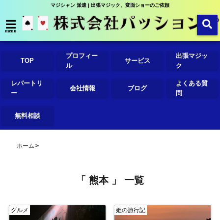
マジシャン 派遣 | 出張マジック、変面ショーのご依頼
menu
プロフィー
出張マジッ
TOP
サービス
ル
ク
レパートリ
よくある質
会社情報
ブログ
ー
問
無料相談
ホーム
「 熊本 」 一覧
グルメ
姫の旅行記