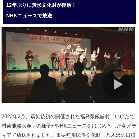
12年ぶりに無形文化財が復活！
NHKニュースで放送
2023年2月、震災後初の開催された福島県飯舘村「いいたて
村芸能発表会」の様子がNHKニュースをはじめとした各メデ
ィアで放送されました。重要無形民俗文化財「八木沢の田植