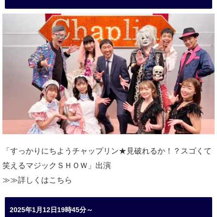
「すっかりにちようチャップリン★見破れるか！？スゴくて
笑えるマジックＳＨＯＷ」出演
≫≫詳しくは
こちら
2025年1月12日19時45分～