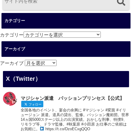
カテゴリー
カテゴリー
アーカイブ
アーカイブ
X（Twitter）
マジシャン派遣 パッションプリンセス【公式】
フォロー
全国各地のイベント、宴会の余興に #マジシャン #変面 #イリ
ュージョン 派遣。道具の貸出、監修。パッション魔術団。世界
14ヵ国5000ステージ以上の出演実績。おかしな刑事、特捜9、
リモラブ等、ドラマ監修。#秋葉原 #小田原 お仕事のご依頼は
お気軽に。
https://t.co/DzoECxgQQO