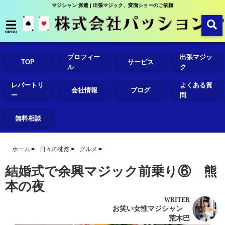
マジシャン 派遣 | 出張マジック、変面ショーのご依頼
menu
プロフィー
出張マジッ
TOP
サービス
ル
ク
レパートリ
よくある質
会社情報
ブログ
ー
問
無料相談
ホーム
日々の徒然
グルメ
結婚式で余興マジック前乗り⑥ 熊
本の夜
WRITER
お笑い女性マジシャン
荒木巴