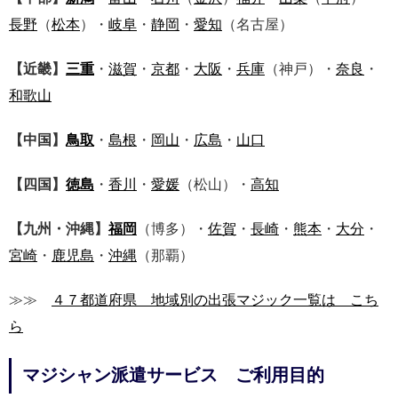
長野
（
松本
）・
岐阜
・
静岡
・
愛知
（名古屋）
【近畿】
三重
・
滋賀
・
京都
・
大阪
・
兵庫
（神戸）・
奈良
・
和歌山
【中国】
鳥取
・
島根
・
岡山
・
広島
・
山口
【四国】
徳島
・
香川
・
愛媛
（松山）・
高知
【九州・沖縄】
福岡
（博多）・
佐賀
・
長崎
・
熊本
・
大分
・
宮崎
・
鹿児島
・
沖縄
（那覇）
≫≫
４７都道府県 地域別の出張マジック一覧は こち
ら
マジシャン派遣サービス ご利用目的