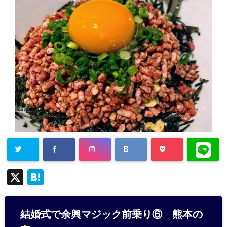
X
H
at
e
結婚式で余興マジック前乗り⑥ 熊本の
n