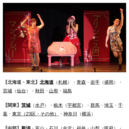
【北海道・東北】
北海道
（
札幌
）・
青森
・
岩手
（
盛岡
）・
宮城
（
仙台
）・
秋田
・
山形
・
福島
【関東】
茨城
（
水戸
）・
栃木
（
宇都宮
）・
群馬
・
埼玉
・
千
葉
・
東京
（23区・その他）
・
神奈川
（
横浜
）
【中部】
新潟
・
富山
・
石川
（
金沢
）
福井
・
山梨
（
甲府
）・