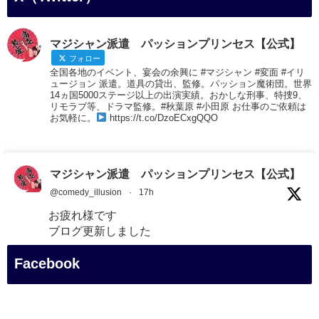
マジシャン派遣 パッションプリンセス【公式】
フォロー
全国各地のイベント、宴会の余興に #マジシャン #変面 #イリ
ュージョン 派遣。道具の貸出、監修。パッション魔術団。世界
14ヵ国5000ステージ以上の出演実績。おかしな刑事、特捜9、
リモラブ等、ドラマ監修。#秋葉原 #小田原 お仕事のご依頼は
お気軽に。
https://t.co/DzoECxgQQO
マジシャン派遣 パッションプリンセス【公式】
@comedy_illusion
·
17h
お疲れ様です
ブログ更新しました
「マジシャン和歌山旅 白浜町・白良湯」
Facebook
#企業公式がお疲れ様を言い合う
#旅行好きな人と繋がりたい