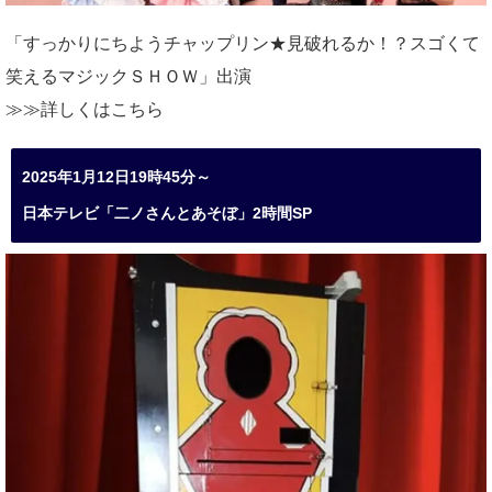
「すっかりにちようチャップリン★見破れるか！？スゴくて
笑えるマジックＳＨＯＷ」出演
≫≫詳しくは
こちら
2025年1月12日19時45分～
日本テレビ「二ノさんとあそぼ」2時間SP