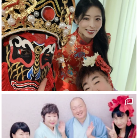
#企業公式がお疲れ様を言い合う
#旅行好きな人と繋がりたい
#一人旅
#女性マジシャン
#出張マジック
#マジシャン派遣
#イリュージョン
#和歌山県
#白浜町
#変面ショー
#イベント
#宴会
#余興
1
10
X
マジシャン派遣 パッションプリンセス【公式】