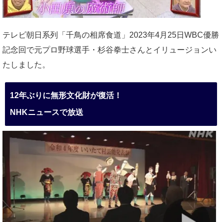
テレビ朝日系列「千鳥の相席食道」2023年4月25日WBC優勝
記念回で元プロ野球選手・杉谷拳士さんとイリュージョンい
たしました。
12年ぶりに無形文化財が復活！
NHKニュースで放送