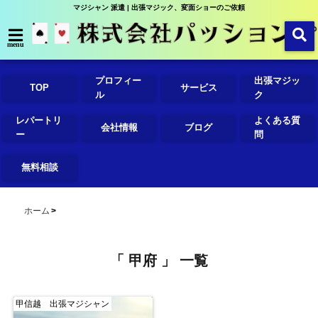
マジシャン 派遣 | 出張マジック、変面ショーのご依頼
menu
プロフィー
出張マジッ
TOP
サービス
ル
ク
レパートリ
よくある質
会社情報
ブログ
ー
問
無料相談
ホーム
「 甲府 」 一覧
甲信越 出張マジシャン