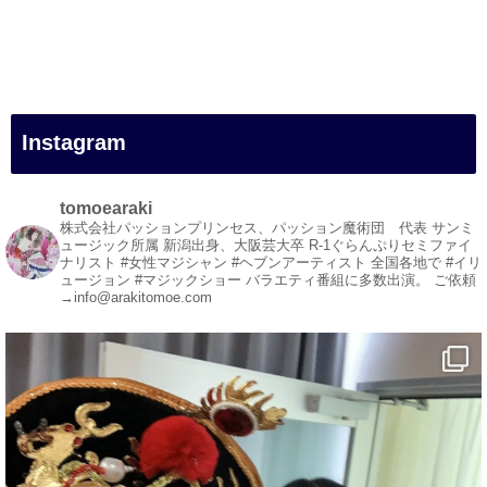
#一人旅
#女性マジシャン
#出張マジック
#マジシャン派遣
#イリュージョン
#和歌山県
Instagram
#白浜町
#変面ショー
#イベント
tomoearaki
#宴会
株式会社パッションプリンセス、パッション魔術団 代表
サンミ
ュージック所属
新潟出身、大阪芸大卒
R-1ぐらんぷりセミファイ
#余興
ナリスト
#女性マジシャン #ヘブンアーティスト
全国各地で #イリ
ュージョン #マジックショー
バラエティ番組に多数出演。
ご依頼
1
3
X
→info@arakitomoe.com
マジシャン派遣 パッションプリンセス【公式】
@comedy_illusion
·
7 8月
お疲れ様です
ブログ更新しました
「マジシャン和歌山旅 白浜町・円月島」