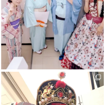
@comedy_illusion
·
7 8月
お疲れ様です
YouTubeを更新しました
https://youtu.be/9sHKhUQBmUE
@YouTube
#企業公式がお疲れ様を言い合う
#チャンネル登録おねがいします
#愛媛県
#新居浜市
#マイントピア別子
#泉寿亭
#有形文化財
#四国
#愛媛観光
#旅行
#旅行動画
#一人旅
#観光スポット
#Travel