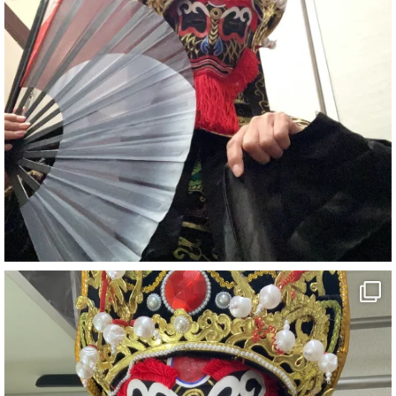
#イベント
#宴会
#余興
1
5
X
さらに読み込む