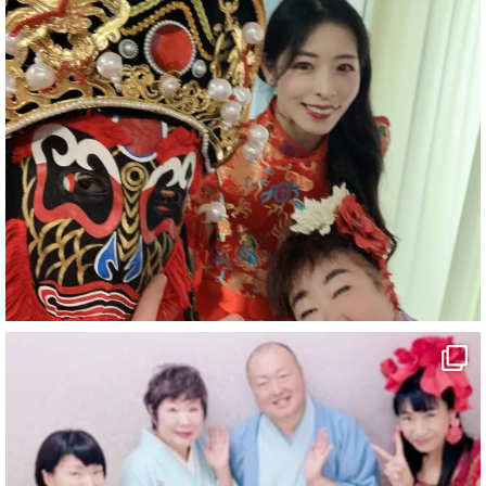
#企業公式がお疲れ様を言い合う
#チャンネル登録おねがいします
#愛媛県
#新居浜市
#マイントピア別子
#泉寿亭
#有形文化財
#四国
#愛媛観光
#旅行
#旅行動画
#一人旅
#観光スポット
#Travel
#ehime
#旅行好きと繋がりたい
5
X