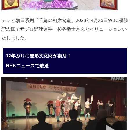
テレビ朝日系列「千鳥の相席食道」2023年4月25日WBC優勝
記念回で元プロ野球選手・杉谷拳士さんとイリュージョンい
たしました。
12年ぶりに無形文化財が復活！
NHKニュースで放送