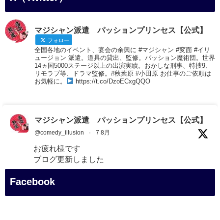
マジシャン派遣 パッションプリンセス【公式】
フォロー
全国各地のイベント、宴会の余興に #マジシャン #変面 #イリ
ュージョン 派遣。道具の貸出、監修。パッション魔術団。世界
14ヵ国5000ステージ以上の出演実績。おかしな刑事、特捜9、
リモラブ等、ドラマ監修。#秋葉原 #小田原 お仕事のご依頼は
お気軽に。
https://t.co/DzoECxgQQO
マジシャン派遣 パッションプリンセス【公式】
@comedy_illusion
·
7 8月
お疲れ様です
ブログ更新しました
「マジシャン和歌山旅 白浜町・円月島」
Facebook
#企業公式がお疲れ様を言い合う
#旅行好きな人と繋がりたい