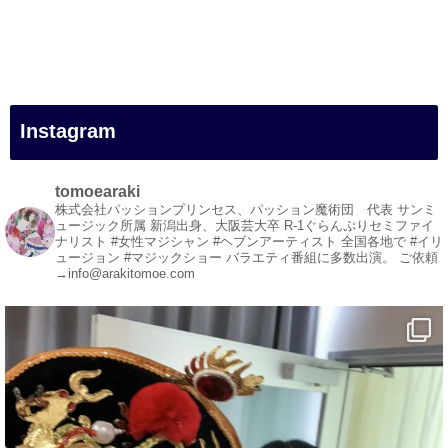
#一人旅
#女性マジシャン
#出張マジック
#マジシャン派遣
#イリュージョン
#和歌山県
Instagram
#白浜町
#変面ショー
#イベント
tomoearaki
#宴会
株式会社パッションプリンセス、パッション魔術団 代表
サンミ
ュージック所属
新潟出身、大阪芸大卒
R-1ぐらんぷりセミファイ
#余興
ナリスト
#女性マジシャン #ヘブンアーティスト
全国各地で #イリ
ュージョン #マジックショー
バラエティ番組に多数出演。
ご依頼
1
5
X
→info@arakitomoe.com
マジシャン派遣 パッションプリンセス【公式】
@comedy_illusion
·
7 8月
お疲れ様です
YouTubeを更新しました
https://youtu.be/9sHKhUQBmUE
@YouTube