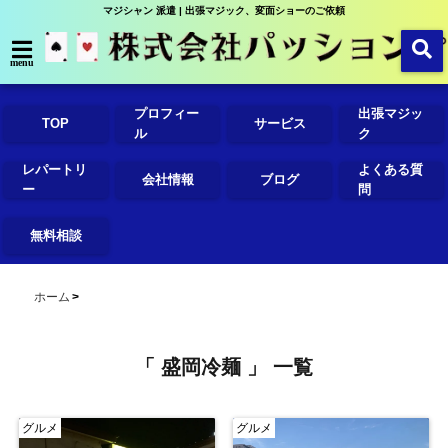
マジシャン 派遣 | 出張マジック、変面ショーのご依頼
menu
プロフィー
出張マジッ
TOP
サービス
ル
ク
レパートリ
よくある質
会社情報
ブログ
ー
問
無料相談
ホーム
「 盛岡冷麺 」 一覧
グルメ
グルメ