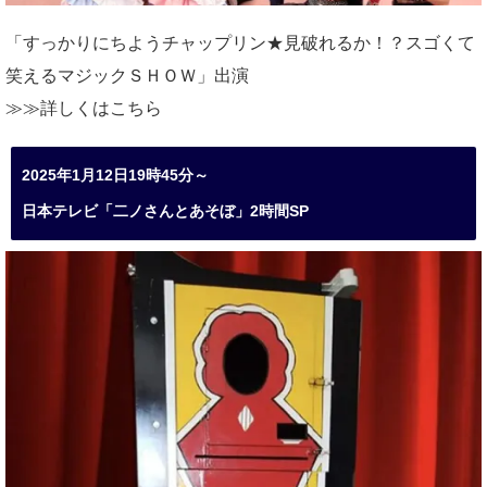
「すっかりにちようチャップリン★見破れるか！？スゴくて
笑えるマジックＳＨＯＷ」出演
≫≫詳しくは
こちら
2025年1月12日19時45分～
日本テレビ「二ノさんとあそぼ」2時間SP