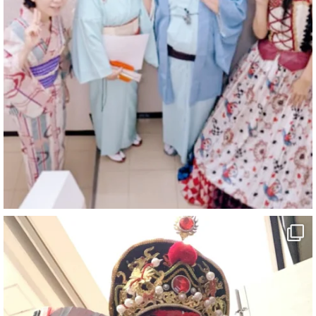
マジシャン派遣 パッションプリンセス【公式】
@comedy_illusion
·
6 8月
お疲れ様です
ブログ更新しました
「マジシャン和歌山旅 白浜町・三段壁」
#企業公式がお疲れ様を言い合う
#旅行好きな人と繋がりたい
#一人旅
#女性マジシャン
#出張マジック
#マジシャン派遣
#イリュージョン
#和歌山県
#白浜町
#変面ショー