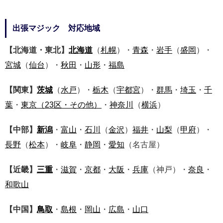
出張マジック 対応地域
【北海道・東北】
北海道
（
札幌
）・
青森
・
岩手
（
盛岡
）・
宮城
（
仙台
）・
秋田
・
山形
・
福島
【関東】
茨城
（
水戸
）・
栃木
（
宇都宮
）・
群馬
・
埼玉
・
千
葉
・
東京
（23区・その他）
・
神奈川
（
横浜
）
【中部】
新潟
・
富山
・
石川
（
金沢
）
福井
・
山梨
（
甲府
）・
長野
（
松本
）・
岐阜
・
静岡
・
愛知
（名古屋）
【近畿】
三重
・
滋賀
・
京都
・
大阪
・
兵庫
（神戸）・
奈良
・
和歌山
【中国】
鳥取
・
島根
・
岡山
・
広島
・
山口