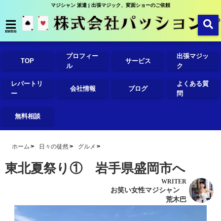
マジシャン 派遣 | 出張マジック、変面ショーのご依頼
menu
プロフィー
出張マジッ
TOP
サービス
ル
ク
レパートリ
よくある質
会社情報
ブログ
ー
問
無料相談
ホーム
日々の徒然
グルメ
東北夏祭り① 岩手県盛岡市へ
WRITER
お笑い女性マジシャン
荒木巴