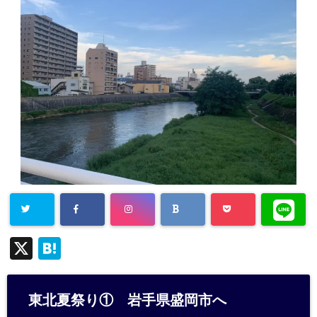
X
H
at
e
東北夏祭り① 岩手県盛岡市へ
n