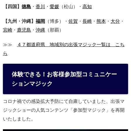
【四国】
徳島
・
香川
・
愛媛
（松山）・
高知
【九州・沖縄】
福岡
（博多）・
佐賀
・
長崎
・
熊本
・
大分
・
宮崎
・
鹿児島
・
沖縄
（那覇）
≫≫
４７都道府県 地域別の出張マジック一覧は こち
ら
体験できる！お客様参加型コミュニケー
ションマジック
コロナ禍での感染拡大予防にて自粛していました、出張マ
ジックショーの人気コンテンツ「参加型マジック」を再開
いたしました。