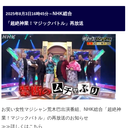
NHK総合
2025年8月3日16時45分～
「超絶神業！マジックバトル」再放送
お笑い女性マジシャン荒木巴出演番組、
NHK総合「超絶神
業！マジックバトル」の再放送のお知らせ
≫≫詳しくは
こちら