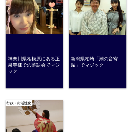
神奈川県相模原にある正
新潟県柏崎「潮の音寄
泉寺様での落語会でマジ
席」でマジック
ック
行政・街活性化