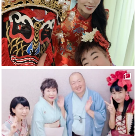
#愛媛県
#新居浜市
#マイントピア別子
#泉寿亭
#有形文化財
#四国
#愛媛観光
#旅行
#旅行動画
#一人旅
#観光スポット
#Travel
#ehime
#旅行好きと繋がりたい
5
X
マジシャン派遣 パッションプリンセス【公式】