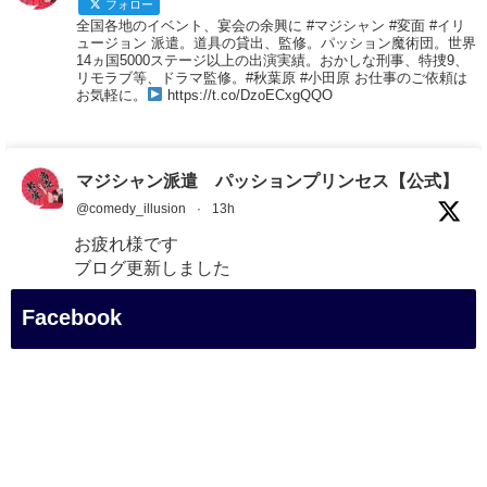
フォロー
全国各地のイベント、宴会の余興に #マジシャン #変面 #イリ
ュージョン 派遣。道具の貸出、監修。パッション魔術団。世界
14ヵ国5000ステージ以上の出演実績。おかしな刑事、特捜9、
リモラブ等、ドラマ監修。#秋葉原 #小田原 お仕事のご依頼は
お気軽に。
https://t.co/DzoECxgQQO
マジシャン派遣 パッションプリンセス【公式】
@comedy_illusion
·
13h
お疲れ様です
ブログ更新しました
「マジシャン和歌山旅 白浜町・円月島」
Facebook
#企業公式がお疲れ様を言い合う
#旅行好きな人と繋がりたい
#一人旅
#女性マジシャン
#出張マジック
#マジシャン派遣