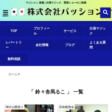
マジシャン 派遣 | 出張マジック、変面ショーのご依頼
menu
プロフィー
出張マジッ
TOP
サービス
ル
ク
レパートリ
よくある質
会社情報
ブログ
ー
問
無料相談
ホーム
「 鈴々舎馬るこ 」 一覧
神社仏閣巡り
芸術鑑賞会