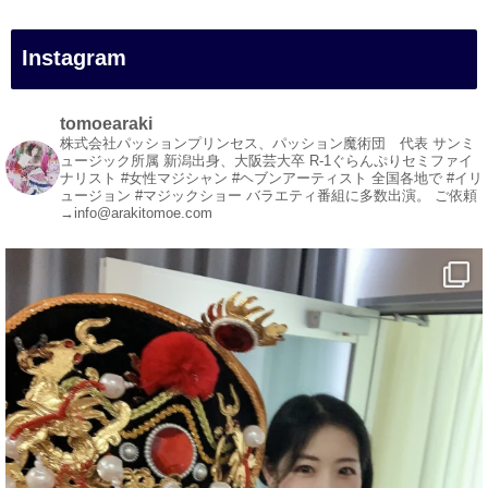
#イリュージョン
#和歌山県
Instagram
#白浜町
#変面ショー
#イベント
tomoearaki
#宴会
株式会社パッションプリンセス、パッション魔術団 代表
サンミ
ュージック所属
新潟出身、大阪芸大卒
R-1ぐらんぷりセミファイ
#余興
ナリスト
#女性マジシャン #ヘブンアーティスト
全国各地で #イリ
ュージョン #マジックショー
バラエティ番組に多数出演。
ご依頼
1
5
X
→info@arakitomoe.com
マジシャン派遣 パッションプリンセス【公式】
@comedy_illusion
·
7 8月
お疲れ様です
YouTubeを更新しました
https://youtu.be/9sHKhUQBmUE
@YouTube
#企業公式がお疲れ様を言い合う
#チャンネル登録おねがいします