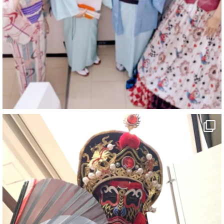
@comedy_illusion
·
6 8月
お疲れ様です
ブログ更新しました
「マジシャン和歌山旅 白浜町・三段壁」
#企業公式がお疲れ様を言い合う
#旅行好きな人と繋がりたい
#一人旅
#女性マジシャン
#出張マジック
#マジシャン派遣
#イリュージョン
#和歌山県
#白浜町
#変面ショー
#イベント
#宴会
#余興