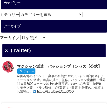
カテゴリー
カテゴリー
アーカイブ
アーカイブ
X（Twitter）
マジシャン派遣 パッションプリンセス【公式】
フォロー
全国各地のイベント、宴会の余興に #マジシャン #変面 #イリ
ュージョン 派遣。道具の貸出、監修。パッション魔術団。世界
14ヵ国5000ステージ以上の出演実績。おかしな刑事、特捜9、
リモラブ等、ドラマ監修。#秋葉原 #小田原 お仕事のご依頼は
お気軽に。
https://t.co/DzoECxgQQO