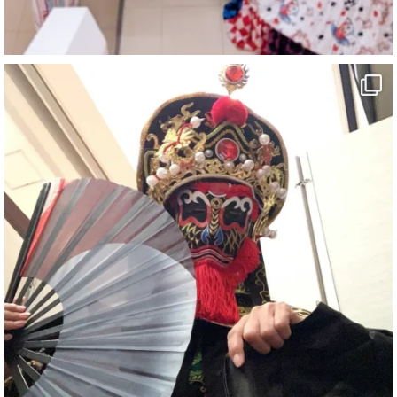
#泉寿亭
#有形文化財
#四国
#愛媛観光
#旅行
#旅行動画
#一人旅
#観光スポット
#Travel
#ehime
#旅行好きと繋がりたい
7
X
さらに読み込む