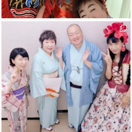
#白浜町
#変面ショー
#イベント
#宴会
#余興
1
10
X
マジシャン派遣 パッションプリンセス【公式】
@comedy_illusion
·
7 8月
お疲れ様です
YouTubeを更新しました
https://youtu.be/9sHKhUQBmUE
@YouTube
#企業公式がお疲れ様を言い合う
#チャンネル登録おねがいします
#愛媛県
#新居浜市
#マイントピア別子