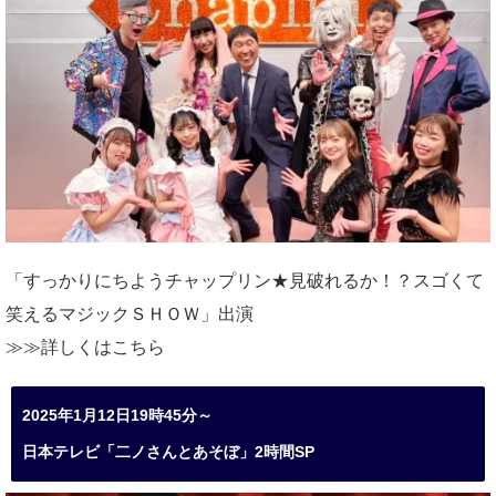
「すっかりにちようチャップリン★見破れるか！？スゴくて
笑えるマジックＳＨＯＷ」出演
≫≫詳しくは
こちら
2025年1月12日19時45分～
日本テレビ「二ノさんとあそぼ」2時間SP