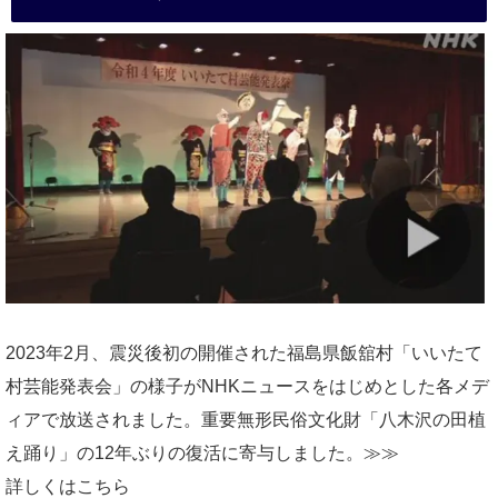
2023年2月、震災後初の開催された福島県飯舘村「いいたて
村芸能発表会」の様子がNHKニュースをはじめとした各メデ
ィアで放送されました。重要無形民俗文化財「八木沢の田植
え踊り」の12年ぶりの復活に寄与しました。≫≫
詳しくはこちら