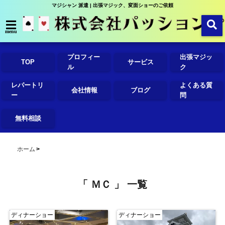
マジシャン 派遣 | 出張マジック、変面ショーのご依頼
menu
プロフィー
出張マジッ
TOP
サービス
ル
ク
レパートリ
よくある質
会社情報
ブログ
ー
問
無料相談
ホーム
「 ＭＣ 」 一覧
ディナーショー
ディナーショー