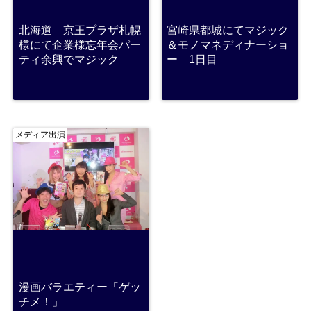
北海道 京王プラザ札幌
宮崎県都城にてマジック
様にて企業様忘年会パー
＆モノマネディナーショ
ティ余興でマジック
ー 1日目
メディア出演
漫画バラエティー「ゲッ
チメ！」