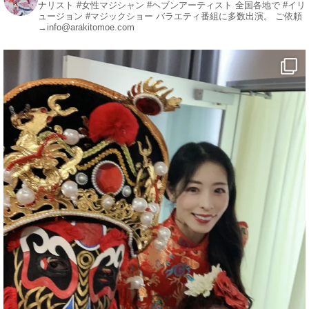
ナリスト
#女性マジシャン #ヘブンアーティスト
全国各地で #イリ
ュージョン #マジックショー
バラエティ番組に多数出演。
ご依頼
1
3
X
→info@arakitomoe.com
マジシャン派遣 パッションプリンセス【公式】
@comedy_illusion
·
7 8月
お疲れ様です
ブログ更新しました
「マジシャン和歌山旅 白浜町・円月島」
#企業公式がお疲れ様を言い合う
#旅行好きな人と繋がりたい
#一人旅
#女性マジシャン
#出張マジック
#マジシャン派遣
#イリュージョン
#和歌山県