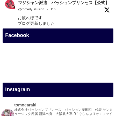
マジシャン派遣 パッションプリンセス【公式】
@comedy_illusion
·
11h
お疲れ様です
ブログ更新しました
「マジシャン和歌山旅 白浜町・白良湯」
Facebook
#企業公式がお疲れ様を言い合う
#旅行好きな人と繋がりたい
#一人旅
#女性マジシャン
#出張マジック
#マジシャン派遣
#イリュージョン
#和歌山県
Instagram
#白浜町
#変面ショー
#イベント
tomoearaki
#宴会
株式会社パッションプリンセス、パッション魔術団 代表
サンミ
ュージック所属
新潟出身、大阪芸大卒
R-1ぐらんぷりセミファイ
#余興