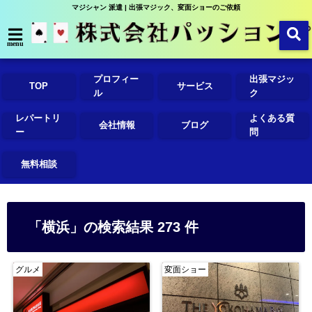
マジシャン 派遣 | 出張マジック、変面ショーのご依頼
menu
プロフィー
出張マジッ
TOP
サービス
ル
ク
レパートリ
よくある質
会社情報
ブログ
ー
問
無料相談
「横浜」の検索結果 273 件
グルメ
変面ショー