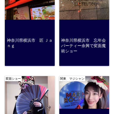
神奈川県横浜市 匠 Ｊａ
神奈川県横浜市 忘年会
ｎｇ
パーティー余興で変面魔
術ショー
変面ショー
関東 マジシャン