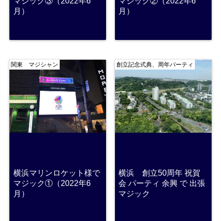
マジック③（2022年6
マジック②（2022年6
月）
月）
関東 マジシャン
創立記念式典、周年パーティ
横浜マリンロケット様で
横浜 創立50周年 祝賀
マジック①（2022年6
会 パーティ 余興 で 出張
月）
マジック