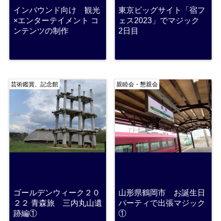
インバウンド向け 観光
東京ビッグサイト「宿フ
×エンターテイメント コ
ェス2023」でマジック
ンテンツの制作
2日目
芸術鑑賞、記念館
親睦会・懇親会
ゴールデンウィーク２０
山形県鶴岡市 お誕生日
２２ 青森旅 三内丸山遺
パーティで出張マジック
跡編①
①