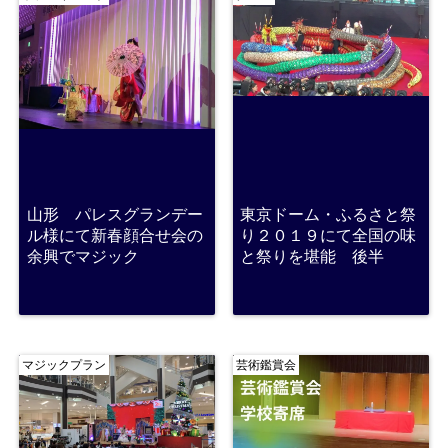
山形 パレスグランデー
東京ドーム・ふるさと祭
ル様にて新春顔合せ会の
り２０１９にて全国の味
余興でマジック
と祭りを堪能 後半
マジックプラン
芸術鑑賞会