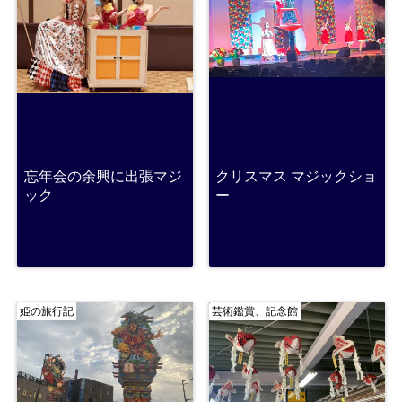
忘年会の余興に出張マジ
クリスマス マジックショ
ック
ー
姫の旅行記
芸術鑑賞、記念館