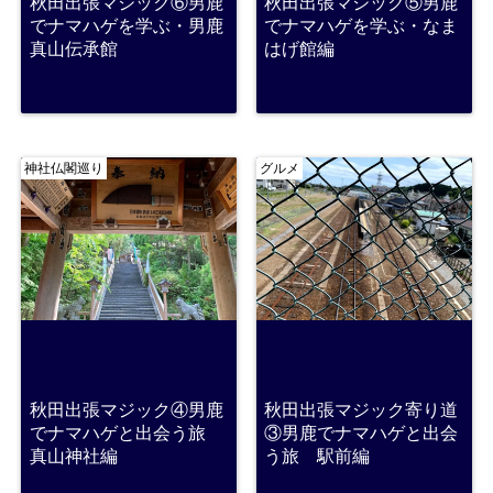
秋田出張マジック⑥男鹿
秋田出張マジック⑤男鹿
でナマハゲを学ぶ・男鹿
でナマハゲを学ぶ・なま
真山伝承館
はげ館編
神社仏閣巡り
グルメ
秋田出張マジック④男鹿
秋田出張マジック寄り道
でナマハゲと出会う旅
③男鹿でナマハゲと出会
真山神社編
う旅 駅前編