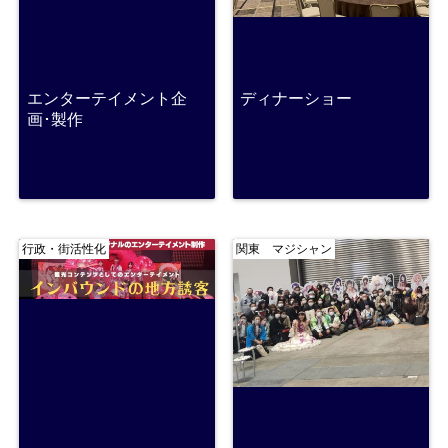
エンターテイメント企
ディナーショー
画･製作
行政・街活性化
関東 マジシャン