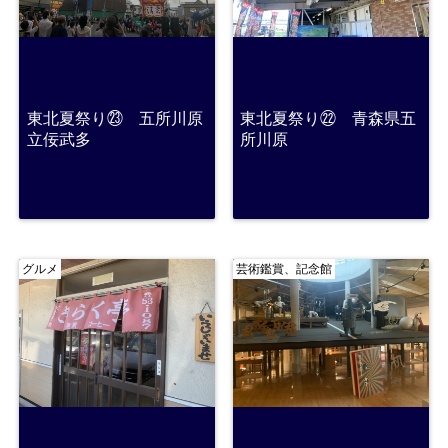
東北夏祭り㉓ 五所川原
東北夏祭り㉒ 青森県五
立佞武多
所川原
グルメ
芸術鑑賞、記念館