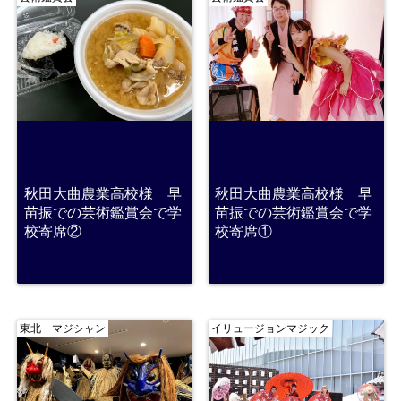
秋田大曲農業高校様 早
秋田大曲農業高校様 早
苗振での芸術鑑賞会で学
苗振での芸術鑑賞会で学
校寄席②
校寄席①
東北 マジシャン
イリュージョンマジック