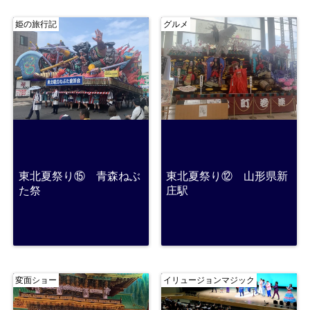
姫の旅行記
グルメ
東北夏祭り⑮ 青森ねぶ
東北夏祭り⑫ 山形県新
た祭
庄駅
変面ショー
イリュージョンマジック