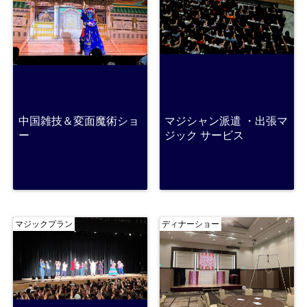
中国雑技＆変面魔術ショ
マジシャン派遣 ・出張マ
ー
ジック サービス
マジックプラン
ディナーショー