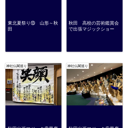
東北夏祭り⑬ 山形～秋
秋田 高校の芸術鑑賞会
田
で出張マジックショー
神社仏閣巡り
神社仏閣巡り