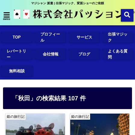
マジシャン 派遣 | 出張マジック、変面ショーのご依頼
menu
プロフィー
出張マジッ
TOP
サービス
ル
ク
レパートリ
よくある質
会社情報
ブログ
ー
問
無料相談
「秋田」の検索結果 107 件
姫の旅行記
姫の旅行記