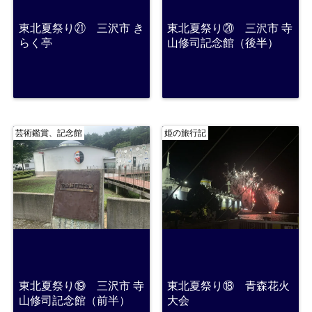
東北夏祭り㉑ 三沢市 き
東北夏祭り⑳ 三沢市 寺
らく亭
山修司記念館（後半）
芸術鑑賞、記念館
姫の旅行記
東北夏祭り⑲ 三沢市 寺
東北夏祭り⑱ 青森花火
山修司記念館（前半）
大会