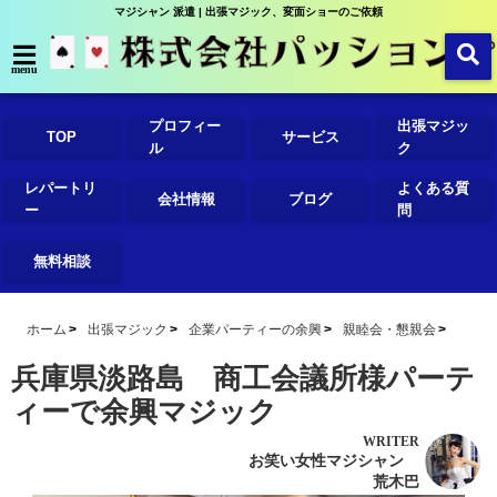
マジシャン 派遣 | 出張マジック、変面ショーのご依頼
menu
プロフィー
出張マジッ
TOP
サービス
ル
ク
レパートリ
よくある質
会社情報
ブログ
ー
問
無料相談
ホーム
出張マジック
企業パーティーの余興
親睦会・懇親会
兵庫県淡路島 商工会議所様パーテ
ィーで余興マジック
WRITER
お笑い女性マジシャン
荒木巴