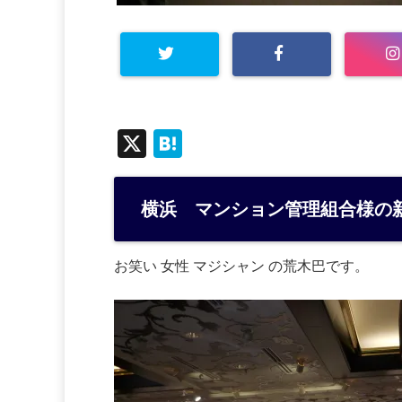
X
H
at
e
横浜 マンション管理組合様の
n
a
お笑い 女性 マジシャン の荒木巴です。