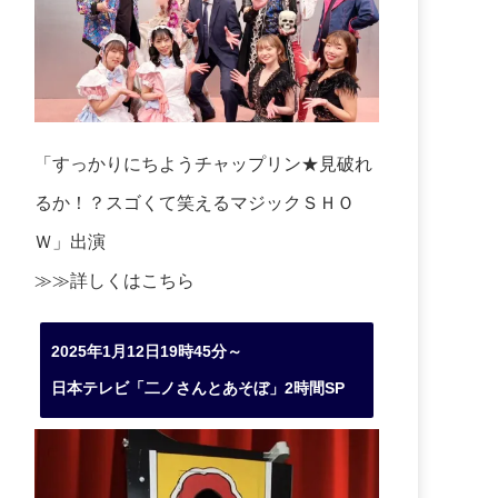
「すっかりにちようチャップリン★見破れ
るか！？スゴくて笑えるマジックＳＨＯ
Ｗ」出演
≫≫詳しくは
こちら
2025年1月12日19時45分～
日本テレビ「二ノさんとあそぼ」2時間SP