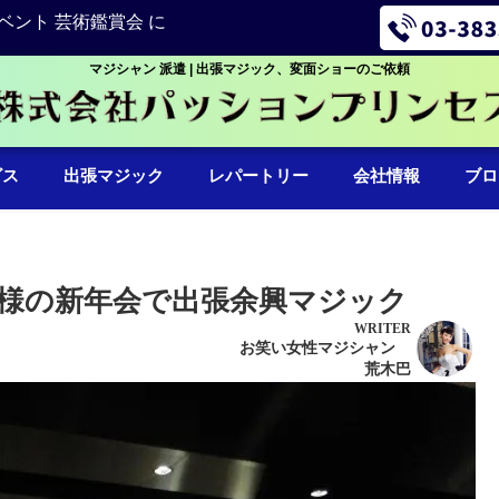
ベント 芸術鑑賞会 に
マジシャン 派遣 | 出張マジック、変面ショーのご依頼
ビス
出張マジック
レパートリー
会社情報
ブロ
様の新年会で出張余興マジック
WRITER
お笑い女性マジシャン
荒木巴