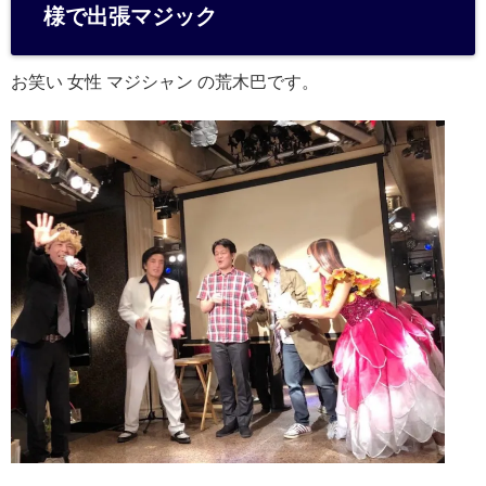
n
様で出張マジック
a
お笑い 女性 マジシャン の荒木巴です。