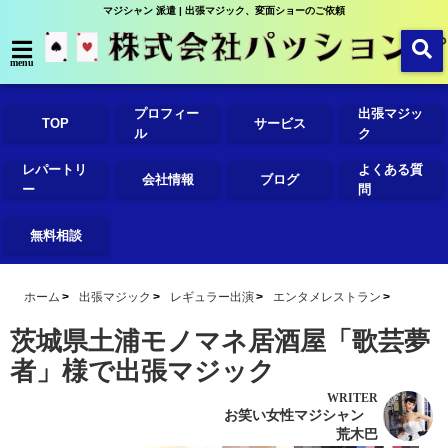
マジシャン 派遣 | 出張マジック、変面ショーのご依頼
menu
プロフィー
出張マジッ
TOP
サービス
ル
ク
レパートリ
よくある質
会社情報
ブログ
ー
問
無料相談
ホーム
出張マジック
レギュラー出演
エンタメレストラン
茨城県土浦モノマネ居酒屋「歌芸夢
者」様で出張マジック
WRITER
お笑い女性マジシャン
荒木巴