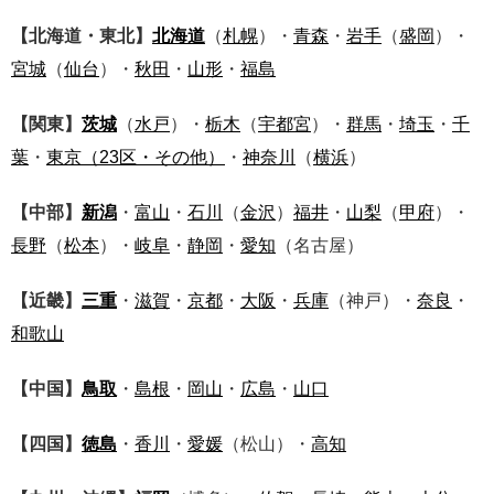
【北海道・東北】
北海道
（
札幌
）・
青森
・
岩手
（
盛岡
）・
宮城
（
仙台
）・
秋田
・
山形
・
福島
【関東】
茨城
（
水戸
）・
栃木
（
宇都宮
）・
群馬
・
埼玉
・
千
葉
・
東京
（23区・その他）
・
神奈川
（
横浜
）
【中部】
新潟
・
富山
・
石川
（
金沢
）
福井
・
山梨
（
甲府
）・
長野
（
松本
）・
岐阜
・
静岡
・
愛知
（名古屋）
【近畿】
三重
・
滋賀
・
京都
・
大阪
・
兵庫
（神戸）・
奈良
・
和歌山
【中国】
鳥取
・
島根
・
岡山
・
広島
・
山口
【四国】
徳島
・
香川
・
愛媛
（松山）・
高知