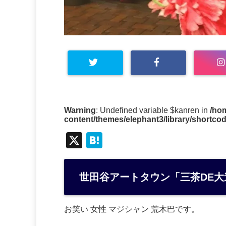
Warning
: Undefined variable $kanren in
/ho
content/themes/elephant3/library/shortco
X
H
at
e
世田谷アートタウン「三茶DE
n
a
お笑い 女性 マジシャン 荒木巴です。