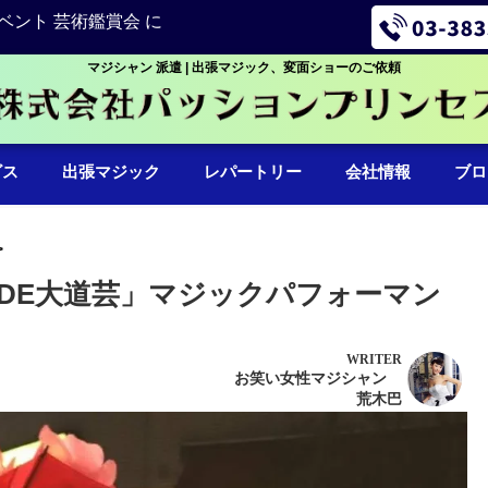
ベント 芸術鑑賞会 に
マジシャン 派遣 | 出張マジック、変面ショーのご依頼
ビス
出張マジック
レパートリー
会社情報
ブロ
DE大道芸」マジックパフォーマン
WRITER
お笑い女性マジシャン
荒木巴