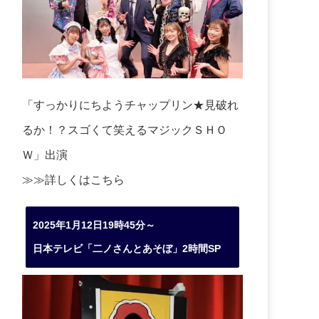
「すっかりにちようチャップリン★見破れ
るか！？スゴくて笑えるマジックＳＨＯ
Ｗ」出演
≫≫詳しくは
こちら
2025年1月12日19時45分～
日本テレビ「二ノさんとあそぼ」2時間SP