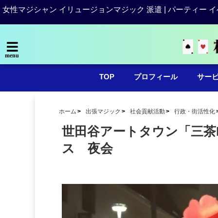
女性マジシャン イリュージョンマジック 派遣 | パーティー イ
menu
TOP
プロフィール
サー
ホーム
出張マジック
社会貢献活動
行政・街活性化
世田谷アートタウン「三茶
ス 夜会