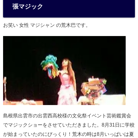
n
張マジック
a
お笑い 女性 マジシャン の荒木巴です。
島根県出雲市の出雲西高校様の文化祭イベント芸術鑑賞会
でマジックショーをさせていただきました。8月31日に学校
が始まっていたのにびっくり！荒木の時は8月いっぱいは夏