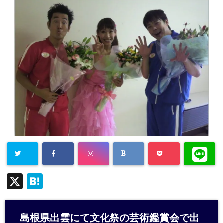
X
H
at
e
島根県出雲にて文化祭の芸術鑑賞会で出