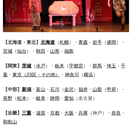
【北海道・東北】
北海道
（
札幌
）・
青森
・
岩手
（
盛岡
）・
宮城
（
仙台
）・
秋田
・
山形
・
福島
【関東】
茨城
（
水戸
）・
栃木
（
宇都宮
）・
群馬
・
埼玉
・
千
葉
・
東京
（23区・その他）
・
神奈川
（
横浜
）
【中部】
新潟
・
富山
・
石川
（
金沢
）
福井
・
山梨
（
甲府
）・
長野
（
松本
）・
岐阜
・
静岡
・
愛知
（名古屋）
【近畿】
三重
・
滋賀
・
京都
・
大阪
・
兵庫
（神戸）・
奈良
・
和歌山