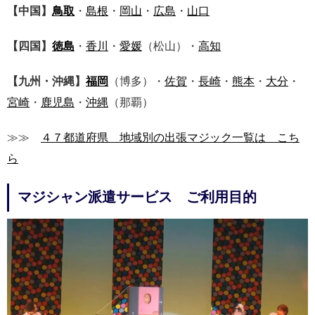
【中国】
鳥取
・
島根
・
岡山
・
広島
・
山口
【四国】
徳島
・
香川
・
愛媛
（松山）・
高知
【九州・沖縄】
福岡
（博多）・
佐賀
・
長崎
・
熊本
・
大分
・
宮崎
・
鹿児島
・
沖縄
（那覇）
≫≫
４７都道府県 地域別の出張マジック一覧は こち
ら
マジシャン派遣サービス ご利用目的