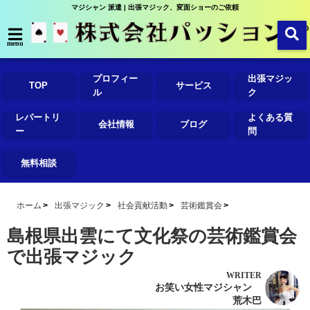
マジシャン 派遣 | 出張マジック、変面ショーのご依頼
menu
プロフィー
出張マジッ
TOP
サービス
ル
ク
レパートリ
よくある質
会社情報
ブログ
ー
問
無料相談
ホーム
出張マジック
社会貢献活動
芸術鑑賞会
島根県出雲にて文化祭の芸術鑑賞会
で出張マジック
WRITER
お笑い女性マジシャン
荒木巴