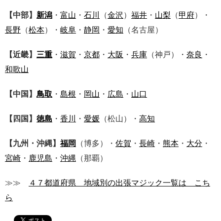
【中部】
新潟
・
富山
・
石川
（
金沢
）
福井
・
山梨
（
甲府
）・
長野
（
松本
）・
岐阜
・
静岡
・
愛知
（名古屋）
【近畿】
三重
・
滋賀
・
京都
・
大阪
・
兵庫
（神戸）・
奈良
・
和歌山
【中国】
鳥取
・
島根
・
岡山
・
広島
・
山口
【四国】
徳島
・
香川
・
愛媛
（松山）・
高知
【九州・沖縄】
福岡
（博多）・
佐賀
・
長崎
・
熊本
・
大分
・
宮崎
・
鹿児島
・
沖縄
（那覇）
≫≫
４７都道府県 地域別の出張マジック一覧は こち
ら