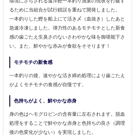
環境にさらされる遠洋鰹一本釣り漁業の現状を打破す
るために当組合が試行錯誤を重ねて開発しました。
一本釣りした鰹を船上にて活き〆（血抜き）したあと
急速冷凍しました。弾力性のあるモチモチとした新食
感の歯ごたえ生臭さのないさわやかな味を御堪能下さ
い。また、鮮やかな赤みが食欲をそそります！
モチモチの新食感
一本釣りの後、速やかな活き締め処理により歯ごたえ
がよくモチモチの食感が自慢です。
色持ちがよく、鮮やかな赤身
身の色はヘモグロビンの含有量に左右されます。脱血
処理をすることで鮮やかな赤身と色持ちの良さ（調理
後の色変化が少ない）を実現しました。