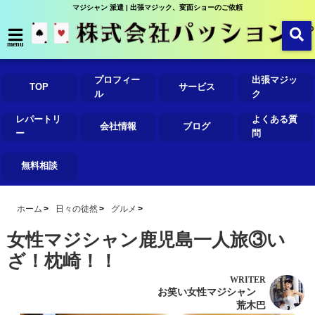
マジシャン 派遣 | 出張マジック、変面ショーのご依頼
menu
プロフィー
出張マジッ
TOP
サービス
ル
ク
レパートリ
よくある質
会社情報
ブログ
ー
問
無料相談
ホーム
日々の徒然
グルメ
女性マジシャン鹿児島一人旅③い
ざ！枕崎！！
WRITER
お笑い女性マジシャン
荒木巴