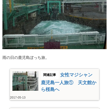
雨の日の鹿児島ぼっち旅。
女性マジシャン
鹿児島一人旅① 天文館か
ら桜島へ
2017-05-13