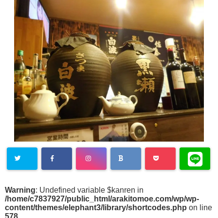
Warning
: Undefined variable $kanren in
/home/c7837927/public_html/arakitomoe.com/wp/wp-
content/themes/elephant3/library/shortcodes.php
on line
578