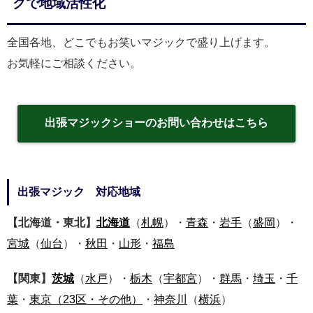
クで地域活性化
全国各地、どこでもお笑いマジックで盛り上げます。
お気軽にご相談ください。
出張マジックショーのお問い合わせはこちら
出張マジック 対応地域
【北海道・東北】
北海道
（
札幌
）・
青森
・
岩手
（
盛岡
）・
宮城
（
仙台
）・
秋田
・
山形
・
福島
【関東】
茨城
（
水戸
）・
栃木
（
宇都宮
）・
群馬
・
埼玉
・
千
葉
・
東京
（23区・その他）
・
神奈川
（
横浜
）