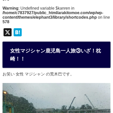
Warning
: Undefined variable $kanren in
/home/c7837927/public_html/arakitomoe.com/wp/wp-
content/themes/elephant3/library/shortcodes.php
on line
578
X
H
at
e
女性マジシャン鹿児島一人旅③いざ！枕
n
崎！！
a
お笑い 女性 マジシャン の荒木巴です。