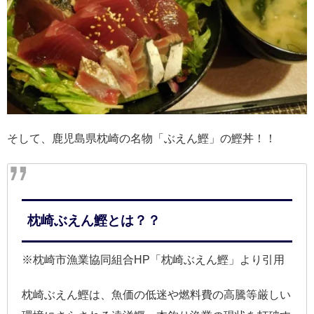
そして、鹿児島県枕崎の名物「ぶえん鰹」の鰹丼！！
枕崎ぶえん鰹とは？？
※枕崎市漁業協同組合HP「枕崎ぶえん鰹」より引用
枕崎ぶえん鰹は、魚価の低迷や燃料費の高騰等厳しい