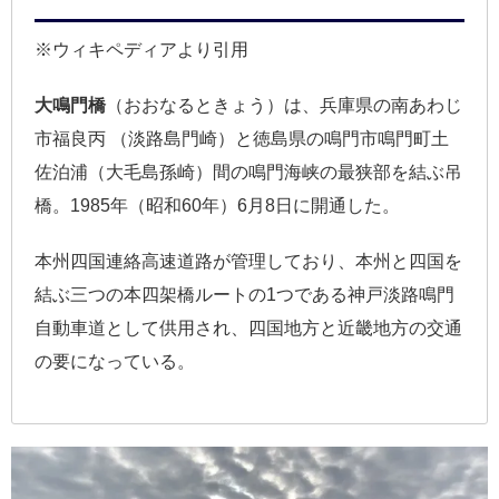
※ウィキペディアより引用
大鳴門橋
（おおなるときょう）は、兵庫県の南あわじ
市福良丙 （淡路島門崎）と徳島県の鳴門市鳴門町土
佐泊浦（大毛島孫崎）間の鳴門海峡の最狭部を結ぶ吊
橋。1985年（昭和60年）6月8日に開通した。
本州四国連絡高速道路が管理しており、本州と四国を
結ぶ三つの本四架橋ルートの1つである神戸淡路鳴門
自動車道として供用され、四国地方と近畿地方の交通
の要になっている。