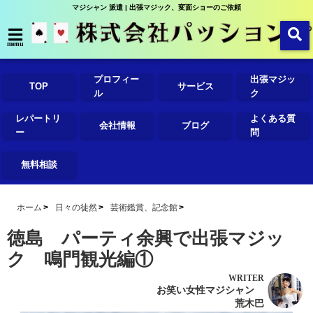
マジシャン 派遣 | 出張マジック、変面ショーのご依頼
menu
プロフィー
出張マジッ
TOP
サービス
ル
ク
レパートリ
よくある質
会社情報
ブログ
ー
問
無料相談
ホーム
日々の徒然
芸術鑑賞、記念館
徳島 パーティ余興で出張マジッ
ク 鳴門観光編①
WRITER
お笑い女性マジシャン
荒木巴