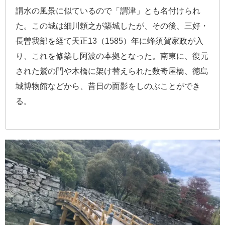
謂水の風景に似ているので「謂津」とも名付けられ
た。この城は細川頼之が築城したが、その後、三好・
長曽我部を経て天正13（1585）年に蜂須賀家政が入
り、これを修築し阿波の本拠となった。南東に、復元
された鷲の門や木橋に架け替えられた数奇屋橋、徳島
城博物館などから、昔日の面影をしのぶことができ
る。