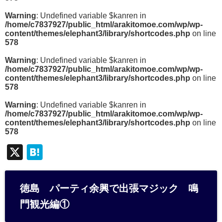
Warning
: Undefined variable $kanren in
/home/c7837927/public_html/arakitomoe.com/wp/wp-
content/themes/elephant3/library/shortcodes.php
on line
578
Warning
: Undefined variable $kanren in
/home/c7837927/public_html/arakitomoe.com/wp/wp-
content/themes/elephant3/library/shortcodes.php
on line
578
Warning
: Undefined variable $kanren in
/home/c7837927/public_html/arakitomoe.com/wp/wp-
content/themes/elephant3/library/shortcodes.php
on line
578
X
H
at
e
徳島 パーティ余興で出張マジック 鳴
n
門観光編①
a