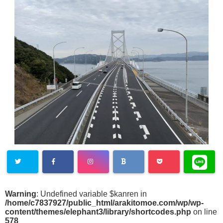
Warning
: Undefined variable $kanren in
/home/c7837927/public_html/arakitomoe.com/wp/wp-
content/themes/elephant3/library/shortcodes.php
on line
578