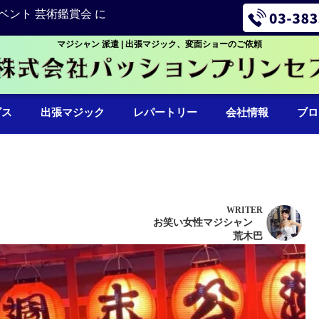
ベント 芸術鑑賞会 に
マジシャン 派遣 | 出張マジック、変面ショーのご依頼
ビス
出張マジック
レパートリー
会社情報
ブロ
WRITER
お笑い女性マジシャン
荒木巴