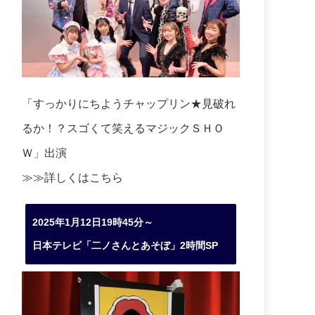
「すっかりにちようチャップリン★見破れ
るか！？スゴくて笑えるマジックＳＨＯ
Ｗ」出演
≫≫詳しくは
こちら
2025年1月12日19時45分～
日本テレビ「二ノさんとあそぼ」2時間SP