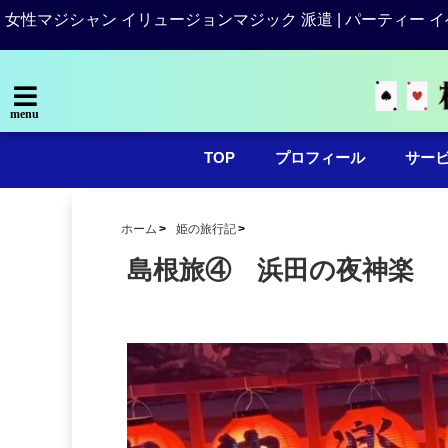
女性マジシャン イリュージョンマジック 派遣 | パーティー イ
menu
TOP
プロフィール
サー
ホーム
姫の旅行記
島根旅④ 浜田の夜神楽