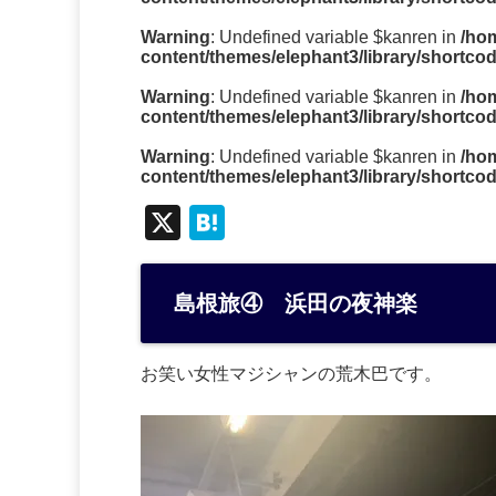
Warning
: Undefined variable $kanren in
/ho
content/themes/elephant3/library/shortco
Warning
: Undefined variable $kanren in
/ho
content/themes/elephant3/library/shortco
Warning
: Undefined variable $kanren in
/ho
content/themes/elephant3/library/shortco
X
H
at
e
島根旅④ 浜田の夜神楽
n
a
お笑い女性マジシャンの荒木巴です。