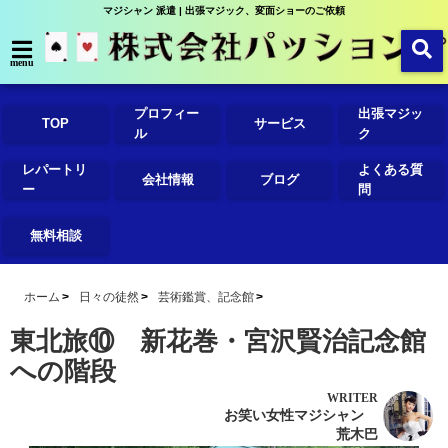
マジシャン 派遣 | 出張マジック、変面ショーのご依頼
menu
プロフィー
出張マジッ
TOP
サービス
ル
ク
レパートリ
よくある質
会社情報
ブログ
ー
問
無料相談
ホーム
日々の徒然
芸術鑑賞、記念館
東北旅⑩ 新花巻・宮沢賢治記念館
への階段
WRITER
お笑い女性マジシャン
荒木巴