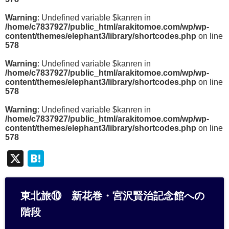
Warning
: Undefined variable $kanren in
/home/c7837927/public_html/arakitomoe.com/wp/wp-
content/themes/elephant3/library/shortcodes.php
on line
578
Warning
: Undefined variable $kanren in
/home/c7837927/public_html/arakitomoe.com/wp/wp-
content/themes/elephant3/library/shortcodes.php
on line
578
Warning
: Undefined variable $kanren in
/home/c7837927/public_html/arakitomoe.com/wp/wp-
content/themes/elephant3/library/shortcodes.php
on line
578
X
H
at
e
東北旅⑩ 新花巻・宮沢賢治記念館への
n
階段
a