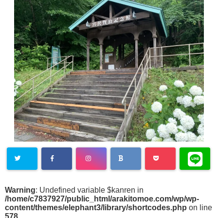
Warning
: Undefined variable $kanren in
/home/c7837927/public_html/arakitomoe.com/wp/wp-
content/themes/elephant3/library/shortcodes.php
on line
578