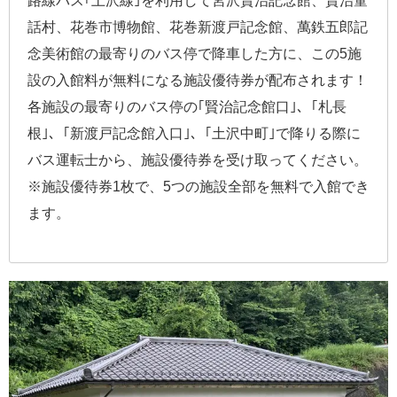
路線バス｢土沢線｣を利用して宮沢賢治記念館、賢治童
話村、花巻市博物館、花巻新渡戸記念館、萬鉄五郎記
念美術館の最寄りのバス停で降車した方に、この5施
設の入館料が無料になる施設優待券が配布されます！
各施設の最寄りのバス停の｢賢治記念館口｣、｢札長
根｣、｢新渡戸記念館入口｣、｢土沢中町｣で降りる際に
バス運転士から、施設優待券を受け取ってください。
※施設優待券1枚で、5つの施設全部を無料で入館でき
ます。