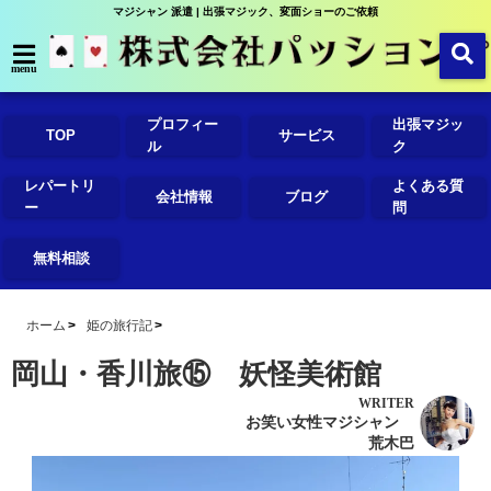
マジシャン 派遣 | 出張マジック、変面ショーのご依頼
menu
プロフィー
出張マジッ
TOP
サービス
ル
ク
レパートリ
よくある質
会社情報
ブログ
ー
問
無料相談
ホーム
姫の旅行記
岡山・香川旅⑮ 妖怪美術館
WRITER
お笑い女性マジシャン
荒木巴