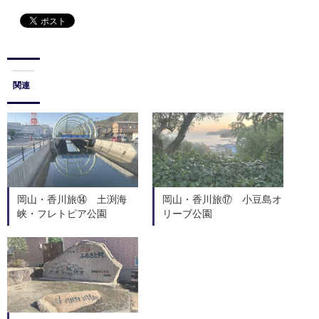
関連
岡山・香川旅⑭ 土渕海
岡山・香川旅⑰ 小豆島オ
峡・フレトピア公園
リーブ公園