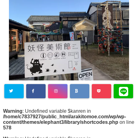
Warning
: Undefined variable $kanren in
/home/c7837927/public_html/arakitomoe.com/wp/wp-
content/themes/elephant3/library/shortcodes.php
on line
578