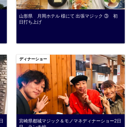
山形県 月岡ホテル 様にて 出張マジック ③ 初
日打ち上げ
ディナーショー
日
宮崎県都城マジック＆モノマネディナーショー2日
目 ランチ編