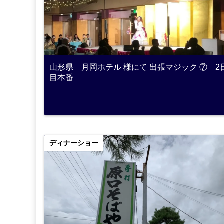
山形県 月岡ホテル 様にて 出張マジック ⑦ 2
目本番
ディナーショー