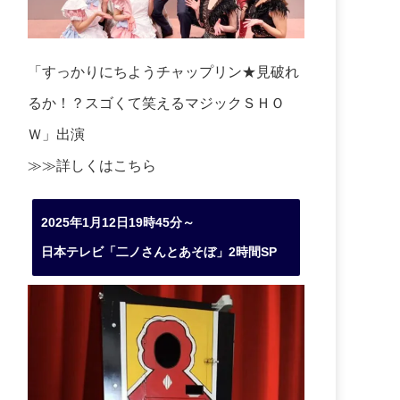
「すっかりにちようチャップリン★見破れ
るか！？スゴくて笑えるマジックＳＨＯ
Ｗ」出演
≫≫詳しくは
こちら
2025年1月12日19時45分～
日本テレビ「二ノさんとあそぼ」2時間SP