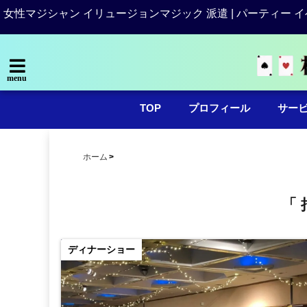
女性マジシャン イリュージョンマジック 派遣 | パーティー イ
menu
TOP
プロフィール
サー
ホーム
「 
ディナーショー