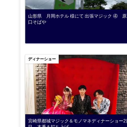
山形県 月岡ホテル 様にて 出張マジック ④ 原
口そばや
ディナーショー
宮崎県都城マジック＆モノマネディナーショー2
目 本番＆打ち上げ