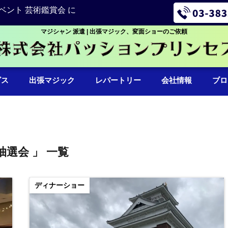
ベント 芸術鑑賞会 に
マジシャン 派遣 | 出張マジック、変面ショーのご依頼
ビス
出張マジック
レパートリー
会社情報
ブロ
抽選会 」 一覧
ディナーショー