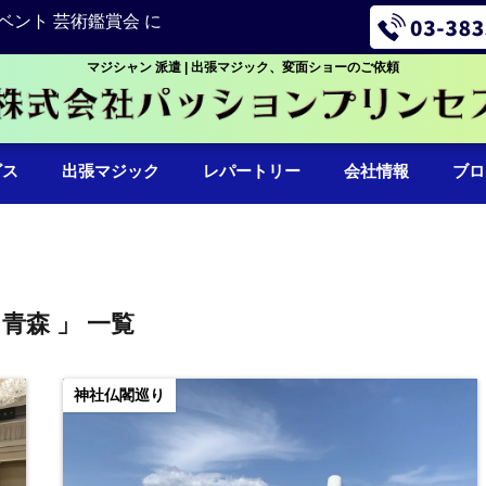
ベント 芸術鑑賞会 に
マジシャン 派遣 | 出張マジック、変面ショーのご依頼
ビス
出張マジック
レパートリー
会社情報
ブロ
 青森 」 一覧
神社仏閣巡り