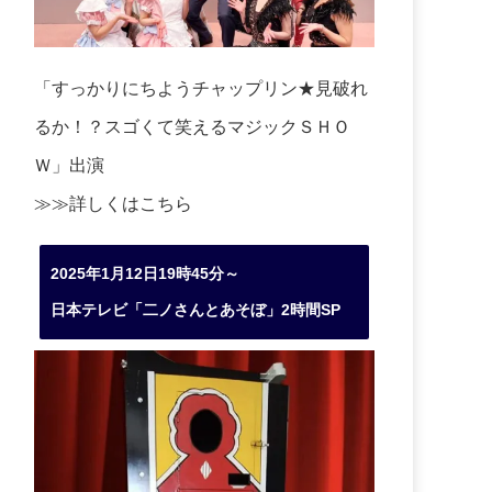
「すっかりにちようチャップリン★見破れ
るか！？スゴくて笑えるマジックＳＨＯ
Ｗ」出演
≫≫詳しくは
こちら
2025年1月12日19時45分～
日本テレビ「二ノさんとあそぼ」2時間SP