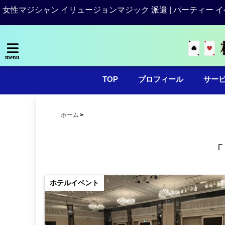
女性マジシャン イリュージョンマジック 派遣 | パーティー イ
menu
TOP
プロフィール
サー
ホーム
「
ホテルイベント