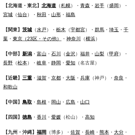
【北海道・東北】
北海道
（
札幌
）・
青森
・
岩手
（
盛岡
）・
宮城
（
仙台
）・
秋田
・
山形
・
福島
【関東】
茨城
（
水戸
）・
栃木
（
宇都宮
）・
群馬
・
埼玉
・
千
葉
・
東京
（23区・その他）
・
神奈川
（
横浜
）
【中部】
新潟
・
富山
・
石川
（
金沢
）
福井
・
山梨
（
甲府
）・
長野
（
松本
）・
岐阜
・
静岡
・
愛知
（名古屋）
【近畿】
三重
・
滋賀
・
京都
・
大阪
・
兵庫
（神戸）・
奈良
・
和歌山
【中国】
鳥取
・
島根
・
岡山
・
広島
・
山口
【四国】
徳島
・
香川
・
愛媛
（松山）・
高知
【九州・沖縄】
福岡
（博多）・
佐賀
・
長崎
・
熊本
・
大分
・