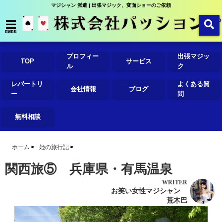
マジシャン 派遣 | 出張マジック、変面ショーのご依頼
menu
プロフィー
出張マジッ
TOP
サービス
ル
ク
レパートリ
よくある質
会社情報
ブログ
ー
問
無料相談
ホーム
姫の旅行記
関西旅⑤ 兵庫県・有馬温泉
WRITER
お笑い女性マジシャン
荒木巴