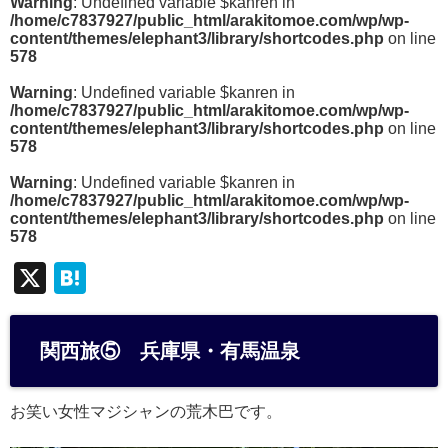
Warning
: Undefined variable $kanren in
/home/c7837927/public_html/arakitomoe.com/wp/wp-
content/themes/elephant3/library/shortcodes.php
on line
578
Warning
: Undefined variable $kanren in
/home/c7837927/public_html/arakitomoe.com/wp/wp-
content/themes/elephant3/library/shortcodes.php
on line
578
Warning
: Undefined variable $kanren in
/home/c7837927/public_html/arakitomoe.com/wp/wp-
content/themes/elephant3/library/shortcodes.php
on line
578
X
H
at
e
関西旅⑤ 兵庫県・有馬温泉
n
a
お笑い女性マジシャンの荒木巴です。