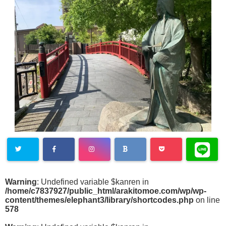
Warning
: Undefined variable $kanren in
/home/c7837927/public_html/arakitomoe.com/wp/wp-
content/themes/elephant3/library/shortcodes.php
on line
578