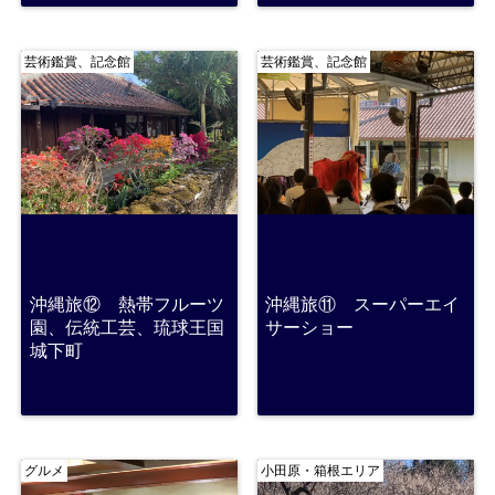
芸術鑑賞、記念館
芸術鑑賞、記念館
沖縄旅⑫ 熱帯フルーツ
沖縄旅⑪ スーパーエイ
園、伝統工芸、琉球王国
サーショー
城下町
グルメ
小田原・箱根エリア