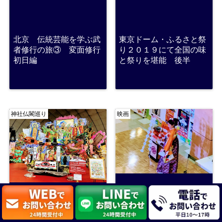
北京 伝統芸能を学ぶ武
東京ドーム・ふるさと祭
者修行の旅③ 変面修行
り２０１９にて全国の味
初日編
と祭りを堪能 後半
神社仏閣巡り
映画