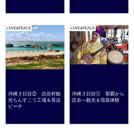
LOVE&PEACE
LOVE&PEACE
沖縄３日目② 読谷村観
沖縄３日目① 那覇から
光ちんすこう工場＆長浜
読谷へ観光＆琉装体験
ビーチ