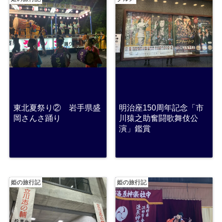
東北夏祭り② 岩手県盛
明治座150周年記念「市
岡さんさ踊り
川猿之助奮闘歌舞伎公
演」鑑賞
姫の旅行記
姫の旅行記