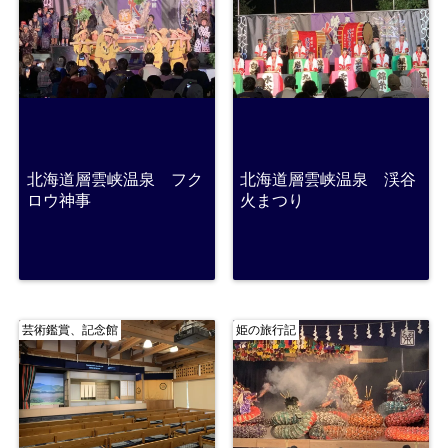
北海道層雲峡温泉 フク
北海道層雲峡温泉 渓谷
ロウ神事
火まつり
芸術鑑賞、記念館
姫の旅行記