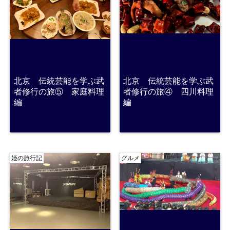
北京 伝統芸能を学ぶ武
北京 伝統芸能を学ぶ武
者修行の旅⑤ 家庭料理
者修行の旅④ 四川料理
編
編
姫の旅行記
グルメ