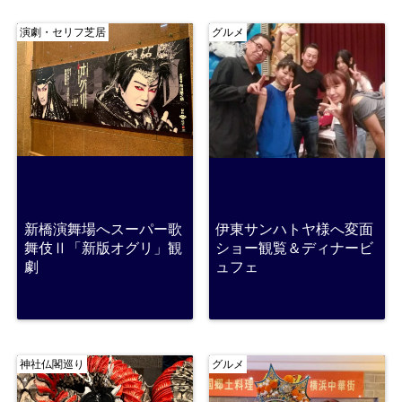
演劇・セリフ芝居
グルメ
新橋演舞場へスーパー歌
伊東サンハトヤ様へ変面
舞伎Ⅱ「新版オグリ」観
ショー観覧＆ディナービ
劇
ュフェ
神社仏閣巡り
グルメ