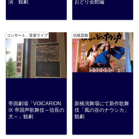
演 観劇
おどり会館編
コンサート、音楽ライブ
伝統芸能
帝国劇場「VOICARION
新橋演舞場にて新作歌舞
Ⅸ 帝国声歌舞伎～信長の
伎「風の谷のナウシカ」
犬～」観劇
観劇