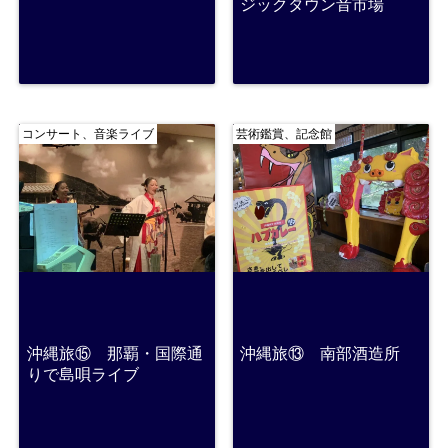
ジックタウン音市場
コンサート、音楽ライブ
芸術鑑賞、記念館
沖縄旅⑮ 那覇・国際通
沖縄旅⑬ 南部酒造所
りで島唄ライブ