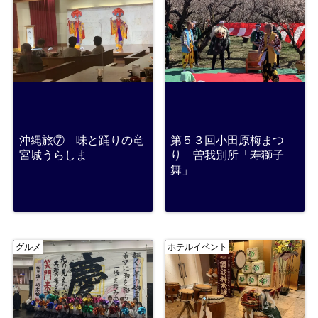
沖縄旅⑦ 味と踊りの竜
第５３回小田原梅まつ
宮城うらしま
り 曽我別所「寿獅子
舞」
グルメ
ホテルイベント