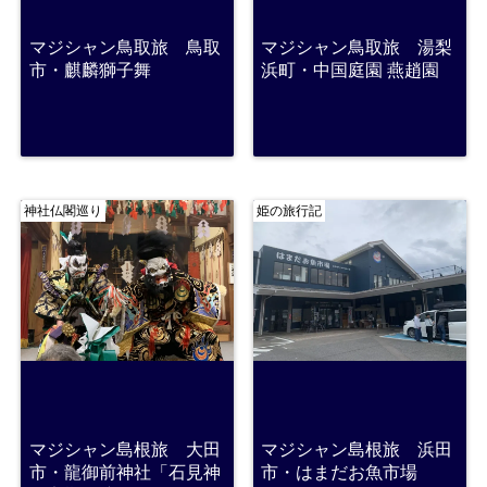
マジシャン鳥取旅 鳥取
マジシャン鳥取旅 湯梨
市・麒麟獅子舞
浜町・中国庭園 燕趙園
神社仏閣巡り
姫の旅行記
マジシャン島根旅 大田
マジシャン島根旅 浜田
市・龍御前神社「石見神
市・はまだお魚市場