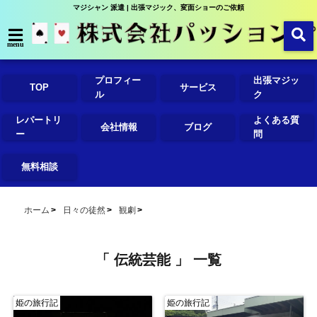
マジシャン 派遣 | 出張マジック、変面ショーのご依頼
menu
プロフィー
出張マジッ
TOP
サービス
ル
ク
レパートリ
よくある質
会社情報
ブログ
ー
問
無料相談
ホーム
日々の徒然
観劇
「 伝統芸能 」 一覧
姫の旅行記
姫の旅行記