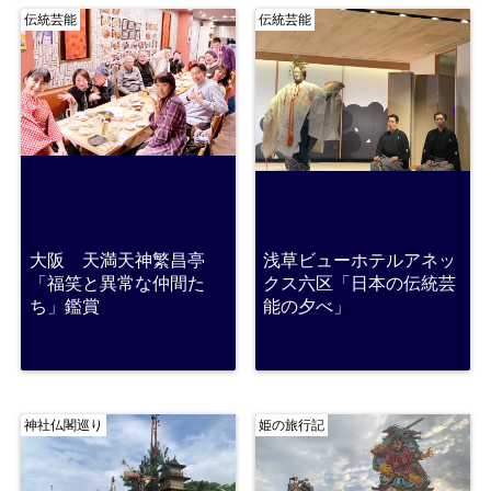
伝統芸能
伝統芸能
大阪 天満天神繁昌亭
浅草ビューホテルアネッ
「福笑と異常な仲間た
クス六区「日本の伝統芸
ち」鑑賞
能の夕べ」
神社仏閣巡り
姫の旅行記