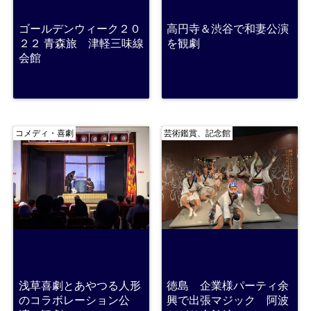
ゴールデンウィーク２０
高円寺＆渋谷で和妻公演
２２ 青森旅 津軽三味線
を観劇
会館
コメディ・喜劇
芸術鑑賞、記念館
浅草喜劇とあやつる人形
徳島 企業様パーティ余
のコラボレーション公
興で出張マジック 阿波