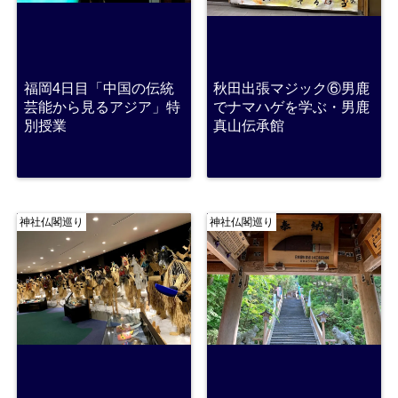
福岡4日目「中国の伝統
秋田出張マジック⑥男鹿
芸能から見るアジア」特
でナマハゲを学ぶ・男鹿
別授業
真山伝承館
神社仏閣巡り
神社仏閣巡り