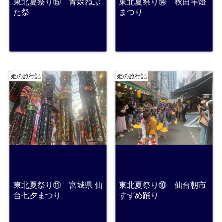
東北夏祭り⑮ 青森ねぶ
東北夏祭り⑭ 秋田竿燈
た祭
まつり
姫の旅行記
姫の旅行記
東北夏祭り⑪ 宮城県 仙
東北夏祭り⑩ 仙台朝市
台七夕まつり
すずめ踊り