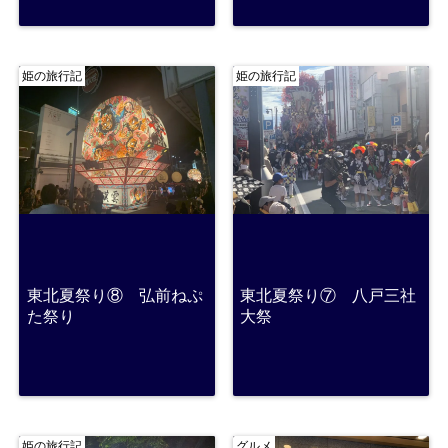
姫の旅行記
姫の旅行記
東北夏祭り⑧ 弘前ねぷ
東北夏祭り⑦ 八戸三社
た祭り
大祭
姫の旅行記
グルメ