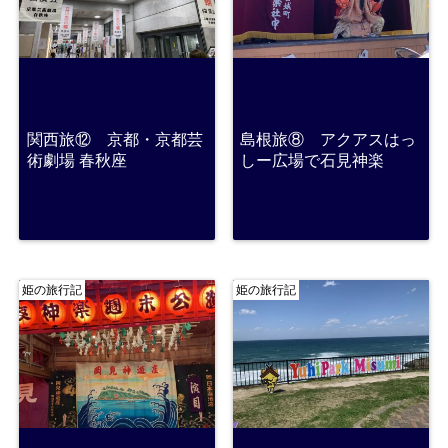
関西旅⑫ 京都・京都芸
島根旅⑧ アクアスはっ
術劇場 春秋座
しー広場で石見神楽
姫の旅行記
姫の旅行記