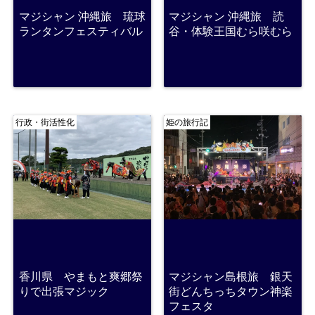
マジシャン 沖縄旅 琉球
マジシャン 沖縄旅 読
ランタンフェスティバル
谷・体験王国むら咲むら
行政・街活性化
姫の旅行記
香川県 やまもと爽郷祭
マジシャン島根旅 銀天
りで出張マジック
街どんちっちタウン神楽
フェスタ