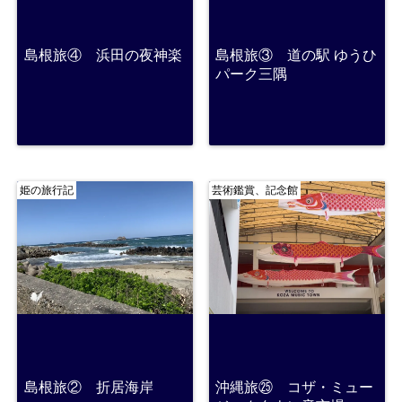
島根旅④ 浜田の夜神楽
島根旅③ 道の駅 ゆうひ
パーク三隅
姫の旅行記
芸術鑑賞、記念館
島根旅② 折居海岸
沖縄旅㉕ コザ・ミュー