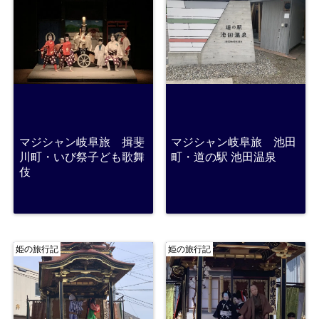
マジシャン岐阜旅 揖斐
マジシャン岐阜旅 池田
川町・いび祭子ども歌舞
町・道の駅 池田温泉
伎
姫の旅行記
姫の旅行記