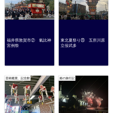
福井県敦賀市② 氣比神
東北夏祭り㉓ 五所川原
宮例祭
立佞武多
芸術鑑賞、記念館
姫の旅行記