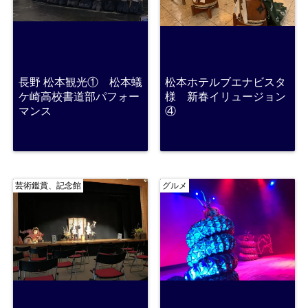
長野 松本観光① 松本蟻
松本ホテルブエナビスタ
ケ崎高校書道部パフォー
様 新春イリュージョン
マンス
④
芸術鑑賞、記念館
グルメ