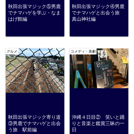
秋田出張マジック⑤男鹿
秋田出張マジック④男鹿
でナマハゲを学ぶ・なま
でナマハゲと出会う旅
はげ館編
真山神社編
グルメ
コメディ・喜劇
秋田出張マジック寄り道
沖縄４日目② 笑いと踊
③男鹿でナマハゲと出会
りと音楽と鑑賞三昧の一
う旅 駅前編
日