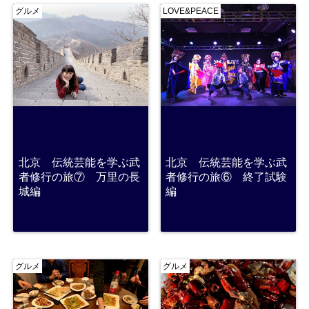
グルメ
LOVE&PEACE
北京 伝統芸能を学ぶ武
北京 伝統芸能を学ぶ武
者修行の旅⑦ 万里の長
者修行の旅⑥ 終了試験
城編
編
グルメ
グルメ