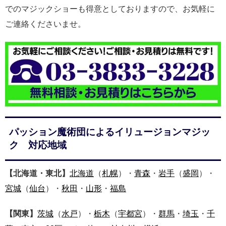
でのマジックショーも得意としておりますので、お気軽に
ご連絡くださいませ。
パッション魔術団によるイリュージョンマジッ
ク 対応地域
【北海道・東北】
北海道
（
札幌
）・
青森
・
岩手
（
盛岡
）・
宮城
（
仙台
）・
秋田
・
山形
・
福島
【関東】
茨城
（
水戸
）・
栃木
（
宇都宮
）・
群馬
・
埼玉
・
千