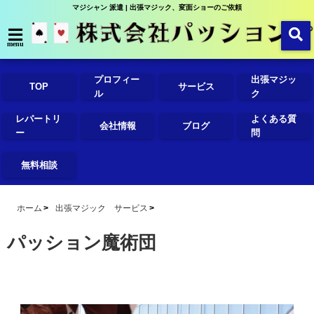
マジシャン 派遣 | 出張マジック、変面ショーのご依頼
menu
プロフィー
出張マジッ
TOP
サービス
ル
ク
レパートリ
よくある質
会社情報
ブログ
ー
問
無料相談
ホーム
出張マジック サービス
パッション魔術団