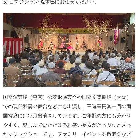
女性 マジシャン 荒木巴にお任せください。
国立演芸場（東京）の花形演芸会や国立文楽劇場（大阪）
での現代和妻の舞台などにも出演し、三遊亭円楽一門の両
国寄席には毎月出演をしています。ご年配の方にも分かり
やすく、楽しんでいただけるお笑い要素がたっぷりと入っ
たマジックショーです。ファミリーイベントや敬老会など