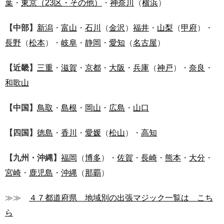
葉
・
東京
（23区・その他）
・
神奈川
（
横浜
）
【中部】
新潟
・
富山
・
石川
（
金沢
）
福井
・
山梨
（
甲府
）・
長野
（
松本
）・
岐阜
・
静岡
・
愛知
（
名古屋
）
【近畿】
三重
・
滋賀
・
京都
・
大阪
・
兵庫
（
神戸
）・
奈良
・
和歌山
【中国】
鳥取
・
島根
・
岡山
・
広島
・
山口
【四国】
徳島
・
香川
・
愛媛
（
松山
）・
高知
【九州・沖縄】
福岡
（
博多
）・
佐賀
・
長崎
・
熊本
・
大分
・
宮崎
・
鹿児島
・
沖縄
（
那覇
）
≫≫
４７都道府県 地域別の出張マジック一覧は こち
ら