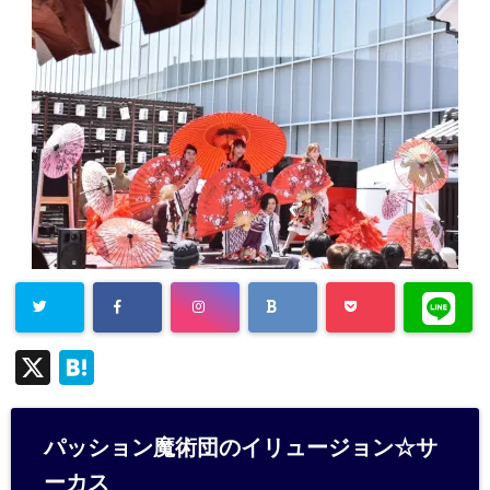
X
H
at
e
パッション魔術団のイリュージョン☆サ
n
ーカス