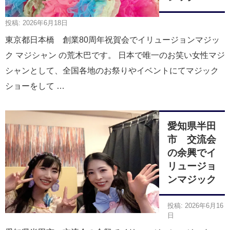
投稿: 2026年6月18日
東京都日本橋 創業80周年祝賀会でイリュージョンマジッ
ク マジシャン の荒木巴です。 日本で唯一のお笑い女性マジ
シャンとして、全国各地のお祭りやイベントにてマジック
ショーをして …
愛知県半田
市 交流会
の余興でイ
リュージョ
ンマジック
投稿: 2026年6月16
日