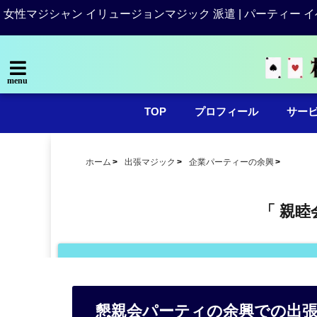
女性マジシャン イリュージョンマジック 派遣 | パーティー イ
menu
TOP
プロフィール
サー
ホーム
出張マジック
企業パーティーの余興
「 親睦
懇親会パーティの余興での出