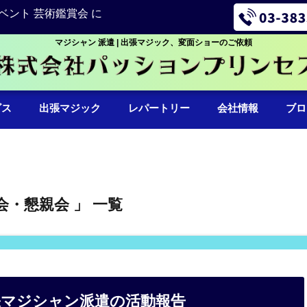
ベント 芸術鑑賞会 に
マジシャン 派遣 | 出張マジック、変面ショーのご依頼
ビス
出張マジック
レパートリー
会社情報
ブロ
会・懇親会 」 一覧
張マジシャン派遣の活動報告