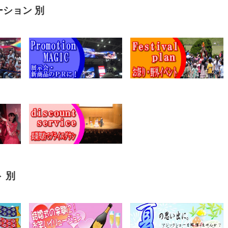
ーション 別
 別