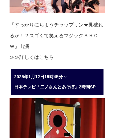
「すっかりにちようチャップリン★見破れ
るか！？スゴくて笑えるマジックＳＨＯ
Ｗ」出演
≫≫詳しくは
こちら
2025年1月12日19時45分～
日本テレビ「二ノさんとあそぼ」2時間SP